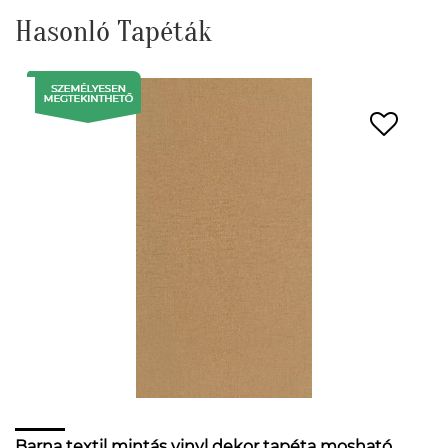
Hasonló Tapéták
Barna textil mintás vinyl dekor tapéta mosható