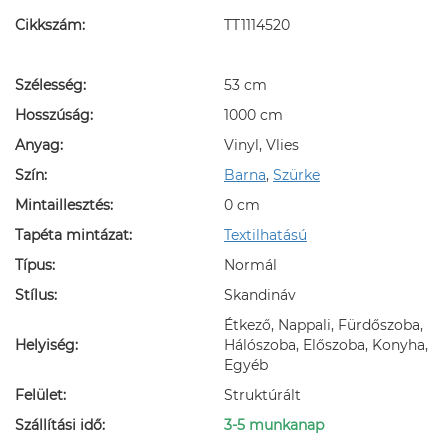
Cikkszám:
TT1114520
Szélesség:
53 cm
Hosszúság:
1000 cm
Anyag:
Vinyl, Vlies
Szín:
Barna
,
Szürke
Mintaillesztés:
0 cm
Tapéta mintázat:
Textilhatású
Típus:
Normál
Stílus:
Skandináv
Étkező, Nappali, Fürdőszoba,
Helyiség:
Hálószoba, Előszoba, Konyha,
Egyéb
Felület:
Struktúrált
Szállítási idő:
3-5 munkanap