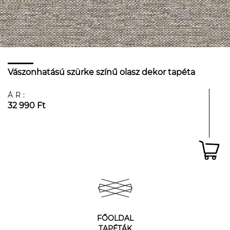
Vászonhatású szürke színű olasz dekor tapéta
ÁR:
32 990 Ft
FŐOLDAL
TAPÉTÁK