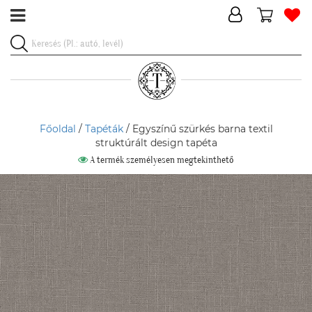
Főoldal
/
Tapéták
/ Egyszínű szürkés barna textil
struktúrált design tapéta
A termék személyesen megtekinthető