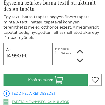
Egyszínű szürkés barna textil struktúrált
design tapéta
Egy textil hatású tapéta nagyon finom tapéta
minta. A textil hatású tapétával könnyen
teremthetsz meleg otthonos érzést. A megmaradt
tapétát pedig nyugodtan felhasználhatod akár egy
lámpaernyőnek.
Mennyiség:
Ár:
Tekercs
14 990 Ft
Kosárba rakom
TEDD FEL A KÉRDÉSEDET
TAPÉTA MENNYISÉG KALKULÁTOR