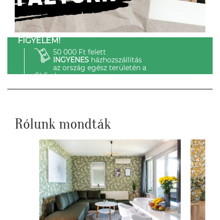
FIGYELEM!
50 000 Ft felett
INGYENES
házhozszállítás
az ország egész területén a
GLS-el.
Rólunk mondták