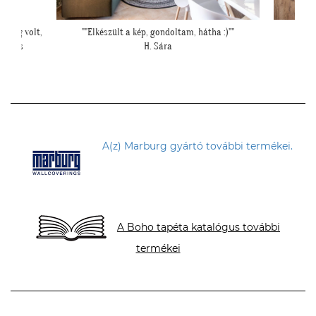
 :)""
"Elkészültünk, szuper lett. :)"
"Ilyen
R. Viktória
A(z) Marburg gyártó további termékei.
A Boho tapéta katalógus további
termékei