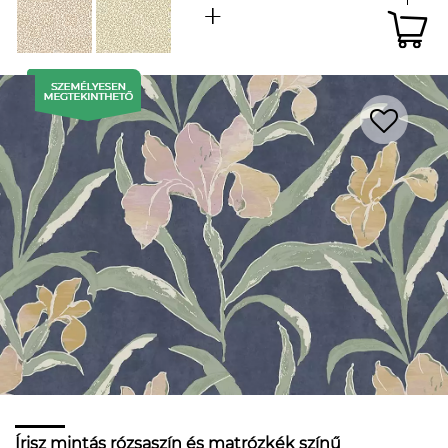
Írisz mintás rózsaszín és matrózkék színű