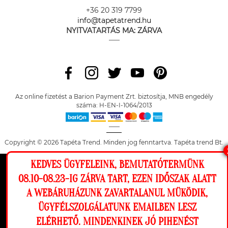
+36 20 319 7799
info@tapetatrend.hu
NYITVATARTÁS MA:
ZÁRVA
Az online fizetést a Barion Payment Zrt. biztosítja, MNB engedély
száma: H-EN-I-1064/2013
Copyright © 2026 Tapéta Trend. Minden jog fenntartva. Tapéta trend Bt.
KEDVES ÜGYFELEINK, BEMUTATÓTERMÜNK
Ez a weboldal cookie-kat használ, hogy a
08.10-08.23-IG ZÁRVA TART, EZEN IDŐSZAK ALATT
lehető legjobb élményt nyújtsa honlapunkon.
A WEBÁRUHÁZUNK ZAVARTALANUL MÜKÖDIK,
Beállítások
ÜGYFÉLSZOLGÁLATUNK EMAILBEN LESZ
ELÉRHETŐ. MINDENKINEK JÓ PIHENÉST