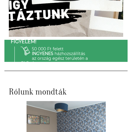
FIGYELEM!
50 000 Ft felett
INGYENES
házhozszállítás
az ország egész területén a
GLS-el.
Rólunk mondták