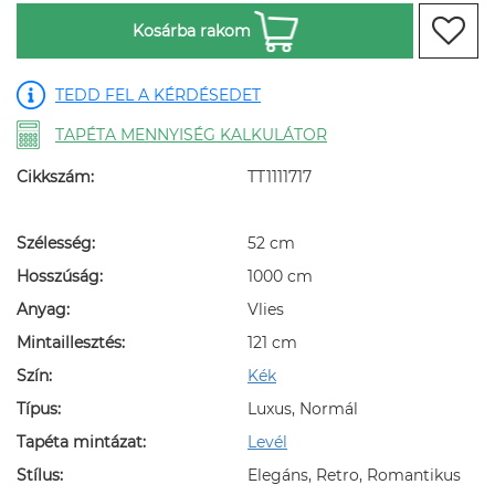
Kosárba rakom
TEDD FEL A KÉRDÉSEDET
TAPÉTA MENNYISÉG KALKULÁTOR
Cikkszám:
TT1111717
Szélesség:
52 cm
Hosszúság:
1000 cm
Anyag:
Vlies
Mintaillesztés:
121 cm
Szín:
Kék
Típus:
Luxus, Normál
Tapéta mintázat:
Levél
Stílus:
Elegáns, Retro, Romantikus