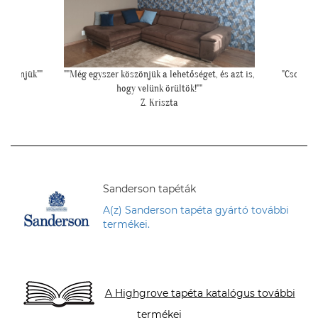
és azt is,
"Csodálatos a fotótapéta még szebb mint ahogy
"Felke
gondoltam!"
L. Ilona
Sanderson tapéták
A(z) Sanderson tapéta gyártó további
termékei.
A Highgrove tapéta katalógus további
termékei