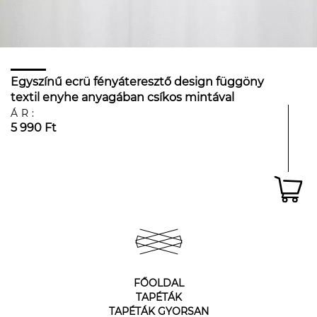
Egyszínű ecrü fényáteresztő design függöny
textil enyhe anyagában csíkos mintával
ÁR:
5 990 Ft
FŐOLDAL
TAPÉTÁK
TAPÉTÁK GYORSAN