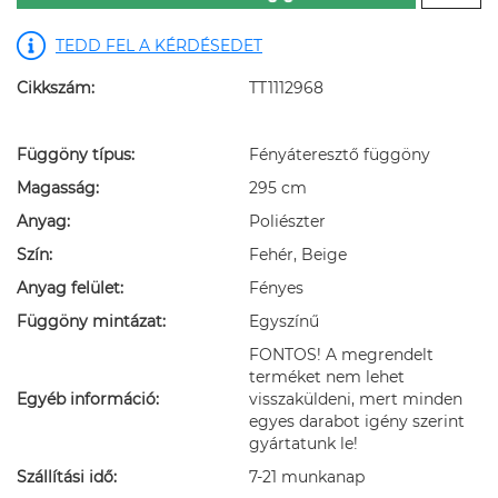
TEDD FEL A KÉRDÉSEDET
Cikkszám:
TT1112968
Függöny típus:
Fényáteresztő függöny
Magasság:
295 cm
Anyag:
Poliészter
Szín:
Fehér, Beige
Anyag felület:
Fényes
Függöny mintázat:
Egyszínű
FONTOS! A megrendelt
terméket nem lehet
Egyéb információ:
visszaküldeni, mert minden
egyes darabot igény szerint
gyártatunk le!
Szállítási idő:
7-21 munkanap