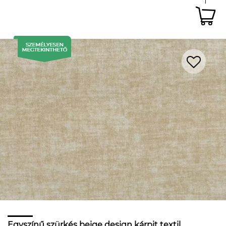
Egyszínű szürkés beige design kárpit textil