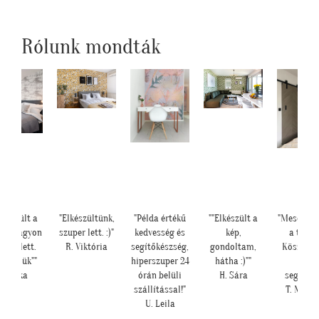
Rólunk mondták
lkészült a
"Elkészültünk,
"Példa értékű
""Elkészült a
"Meseszép 
ba, nagyon
szuper lett. :)"
kedvesség és
kép,
a tapét
épen lett.
R. Viktória
segítőkészség,
gondoltam,
Köszönö
szönjük""
hiperszuper 24
hátha :)""
sok
E. Réka
órán belüli
H. Sára
segítség
szállítással!"
T. Mari
U. Leila