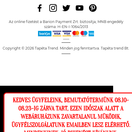
Az online fizetést a Barion Payment Zrt. biztosítja, MNB engedély
száma: H-EN-I-1064/2013
Copyright © 2026 Tapéta Trend. Minden jog fenntartva. Tapéta trend Bt.
Ez a weboldal cookie-kat használ, hogy a
KEDVES ÜGYFELEINK, BEMUTATÓTERMÜNK 08.10-
lehető legjobb élményt nyújtsa honlapunkon.
08.23-IG ZÁRVA TART, EZEN IDŐSZAK ALATT A
Beállítások
WEBÁRUHÁZUNK ZAVARTALANUL MÜKÖDIK,
ÜGYFÉLSZOLGÁLATUNK EMAILBEN LESZ ELÉRHETŐ.
Elutasítom
Engedélyezem