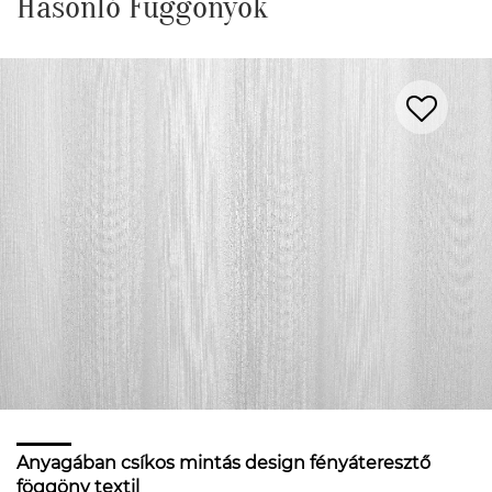
Hasonló Függönyök
Anyagában csíkos mintás design fényáteresztő
föggöny textil