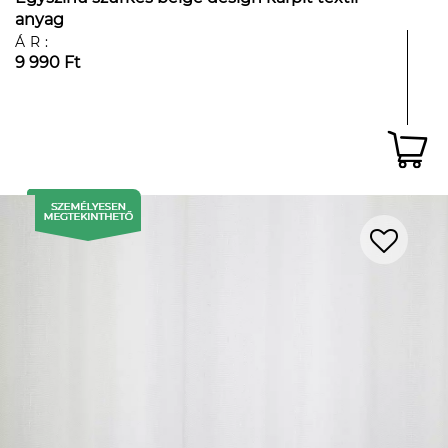
anyag
ÁR:
9 990 Ft