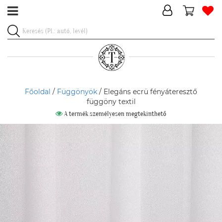
Főoldal
/
Függönyök
/ Elegáns ecrü fényáteresztő
függöny textil
A termék személyesen megtekinthető