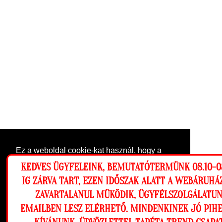
Ez a weboldal cookie-kat használ, hogy a
lehető legjobb élményt nyújtsa honlapunkon.
KEDVES ÜGYFELEINK, BEMUTATÓTERMÜNK 08.10-0
Beállítások
IG ZÁRVA TART, EZEN IDŐSZAK ALATT A WEBÁRUH
ZAVARTALANUL MÜKÖDIK, ÜGYFÉLSZOLGÁLATU
Elutasítom
Engedélyezem
EMAILBEN LESZ ELÉRHETŐ. MINDENKINEK JÓ PIH