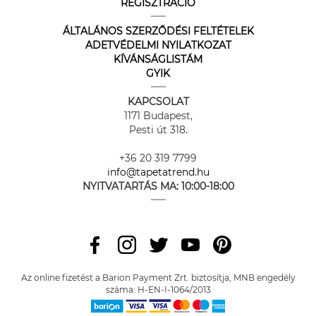
REGISZTRÁCIÓ
ÁLTALÁNOS SZERZŐDÉSI FELTÉTELEK
ADETVÉDELMI NYILATKOZAT
KÍVÁNSÁGLISTÁM
GYIK
KAPCSOLAT
1171 Budapest,
Pesti út 318.
+36 20 319 7799
info@tapetatrend.hu
NYITVATARTÁS MA:
10:00-18:00
Az online fizetést a Barion Payment Zrt. biztosítja, MNB engedély
száma: H-EN-I-1064/2013