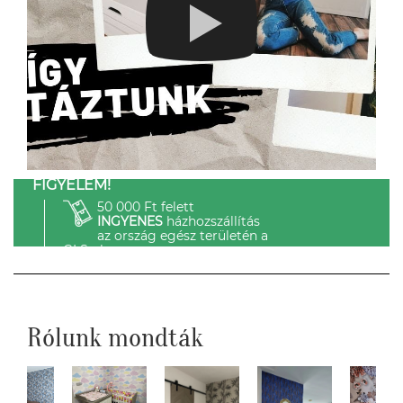
FIGYELEM!
50 000 Ft felett
INGYENES
házhozszállítás
az ország egész területén a
GLS-el.
Rólunk mondták