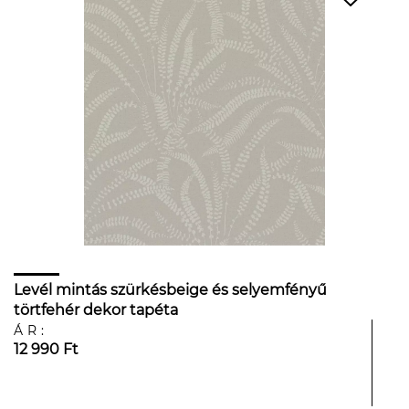
Levél mintás szürkésbeige és selyemfényű
törtfehér dekor tapéta
ÁR:
12 990 Ft