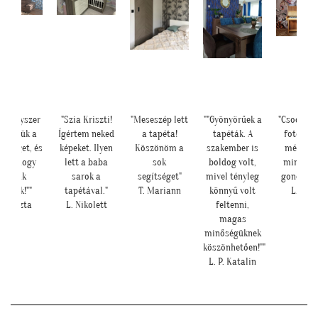
szer
"Szia Kriszti!
"Meseszép lett
""Gyönyörűek a
"Csodálatos a
k a
Ígértem neked
a tapéta!
tapéták. A
fotótapéta
t, és
képeket. Ilyen
Köszönöm a
szakember is
még szebb
hogy
lett a baba
sok
boldog volt,
mint ahogy
k
sarok a
segítséget"
mivel tényleg
gondoltam!"
""
tapétával."
T. Mariann
könnyű volt
L. Ilona
zta
L. Nikolett
feltenni,
magas
minőségüknek
köszönhetően!""
L. P. Katalin