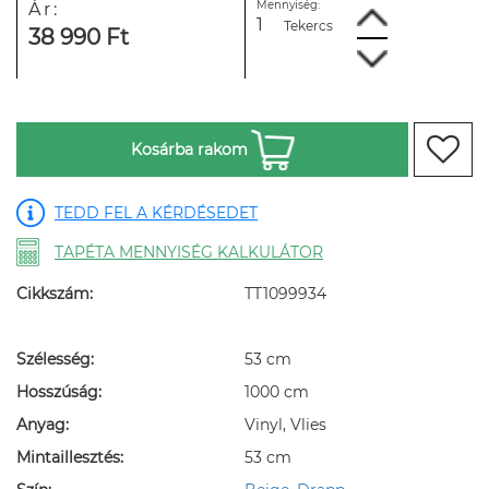
Mennyiség:
Ár:
Tekercs
38 990 Ft
Kosárba rakom
TEDD FEL A KÉRDÉSEDET
TAPÉTA MENNYISÉG KALKULÁTOR
Cikkszám:
TT1099934
Szélesség:
53 cm
Hosszúság:
1000 cm
Anyag:
Vinyl, Vlies
Mintaillesztés:
53 cm