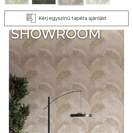
Kérj egyszínű tapéta ajánlást
SHOWROOM