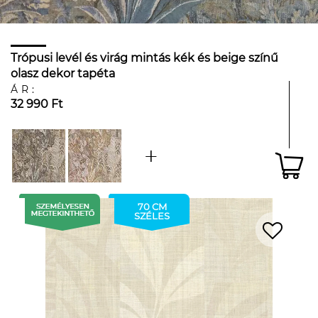
Trópusi levél és virág mintás kék és beige színű
olasz dekor tapéta
ÁR:
32 990 Ft
70 CM
SZÉLES