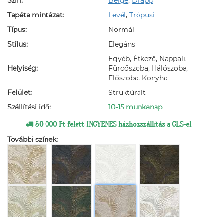
Szín:
Beige
,
Drapp
Tapéta mintázat:
Levél
,
Trópusi
Típus:
Normál
Stílus:
Elegáns
Egyéb, Étkező, Nappali,
Helyiség:
Fürdőszoba, Hálószoba,
Előszoba, Konyha
Felület:
Struktúrált
Szállítási idő:
10-15 munkanap
50 000 Ft felett INGYENES házhozszállítás a GLS-el
További színek: