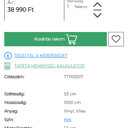
Mennyiség:
Ár:
Tekercs
38 990 Ft
Kosárba rakom
TEDD FEL A KÉRDÉSEDET
TAPÉTA MENNYISÉG KALKULÁTOR
Cikkszám:
TT1100017
Szélesség:
53 cm
Hosszúság:
1000 cm
Anyag:
Vinyl, Vlies
Szín:
Kék