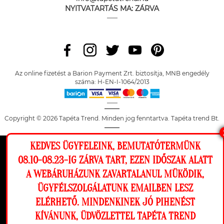
NYITVATARTÁS MA:
ZÁRVA
Az online fizetést a Barion Payment Zrt. biztosítja, MNB engedély
száma: H-EN-I-1064/2013
Copyright © 2026 Tapéta Trend. Minden jog fenntartva. Tapéta trend Bt.
KEDVES ÜGYFELEINK, BEMUTATÓTERMÜNK
Ez a weboldal cookie-kat használ, hogy a
08.10-08.23-IG ZÁRVA TART, EZEN IDŐSZAK ALATT
lehető legjobb élményt nyújtsa honlapunkon.
A WEBÁRUHÁZUNK ZAVARTALANUL MÜKÖDIK,
Beállítások
ÜGYFÉLSZOLGÁLATUNK EMAILBEN LESZ
ELÉRHETŐ. MINDENKINEK JÓ PIHENÉST
Elutasítom
Engedélyezem
KÍVÁNUNK, ÜDVÖZLETTEL TAPÉTA TREND