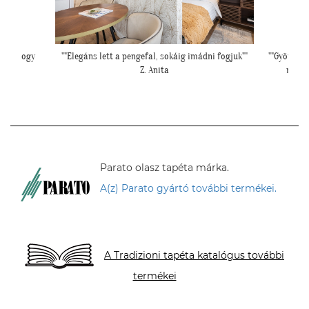
i fogjuk""
""Gyönyörűek a tapéták. A szakember is boldog volt,
"Mese
mivel tényleg könnyű volt feltenni, magas
minőségüknek köszönhetően!""
L. P. Katalin
Parato olasz tapéta márka.
A(z) Parato gyártó további termékei.
A Tradizioni tapéta katalógus további
termékei