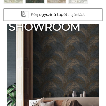
Kérj egyszínű tapéta ajánlást
SHOWROOM