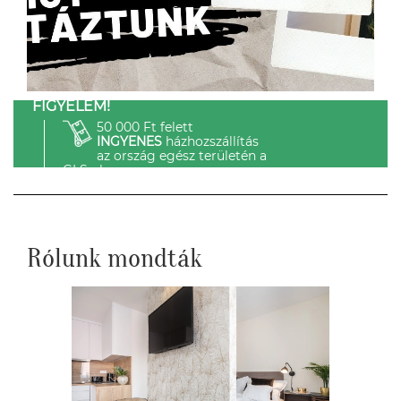
FIGYELEM!
50 000 Ft felett
INGYENES
házhozszállítás
az ország egész területén a
GLS-el.
Rólunk mondták