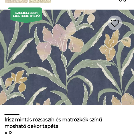
Írisz mintás rózsaszín és matrózkék színű
mosható dekor tapéta
ÁR: