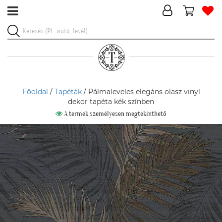
Főoldal
/
Tapéták
/ Pálmaleveles elegáns olasz vinyl
dekor tapéta kék színben
A termék személyesen megtekinthető