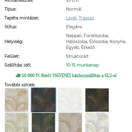
Mintaillesztés:
53 cm
Típus:
Normál
Tapéta mintázat:
Levél
,
Trópusi
Stílus:
Elegáns
Nappali, Fürdőszoba,
Helyiség:
Hálószoba, Előszoba, Konyha,
Egyéb, Étkező
Felület:
Struktúrált
Szállítási idő:
10-15 munkanap
50 000 Ft felett INGYENES házhozszállítás a GLS-el
További színek: