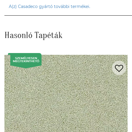
A(z) Casadeco gyártó további termékei.
Hasonló Tapéták