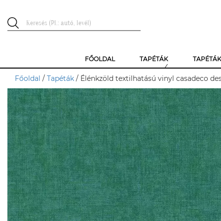
FŐOLDAL
TAPÉTÁK
TAPÉTÁ
Főoldal
/
Tapéták
/ Élénkzöld textilhatású vinyl casadeco de