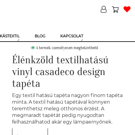
KÁSTEXTIL
BLOG
KAPCSOLAT
A termék személyesen megtekinthető
Élénkzöld textilhatású
vinyl casadeco design
tapéta
Egy textil hatású tapéta nagyon finom tapéta
minta. A textil hatású tapétával könnyen
teremthetsz meleg otthonos érzést. A
megmaradt tapétát pedig nyugodtan
felhasználhatod akár egy lámpaernyőnek.