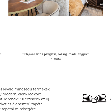
"Csodálatos a fotótapéta még szebb mint ahogy gondoltam!"
L. Ilona
s kiváló minőségű termékek.
y modern, élénk légkört
tuk rendkívül érzékeny az új
deket és álomszerű tapéta
t tapétái minőségére.