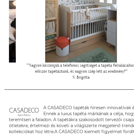
rakásához,
""Elegáns lett a pengefal, sokáig imádni fogjuk""
ny!""
Z. Anita
A CASADECO tapéták híresen innovatívak é
Ennek a luxus tapéta márkának a célja, hog
teremtsen a faladon. A tapétákra szakosodott tervezői csapa
ötletekre, értelmezi és követi a világszerte megjelenő tren
kollekciókat hoz létre.A CASADECO kiemelt figyelmet fordí