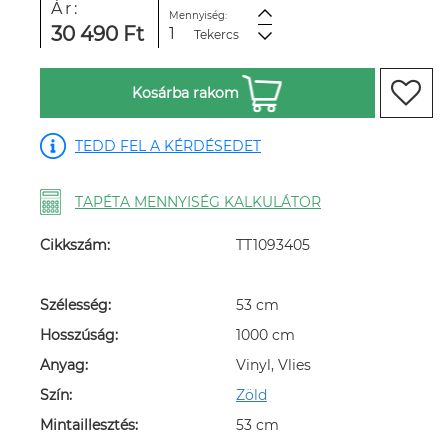
Ár:
Mennyiség:
30 490 Ft
Tekercs
Kosárba rakom
TEDD FEL A KÉRDÉSEDET
TAPÉTA MENNYISÉG KALKULÁTOR
Cikkszám:
TT1093405
Szélesség:
53 cm
Hosszúság:
1000 cm
Anyag:
Vinyl, Vlies
Szín:
Zöld
Mintaillesztés:
53 cm