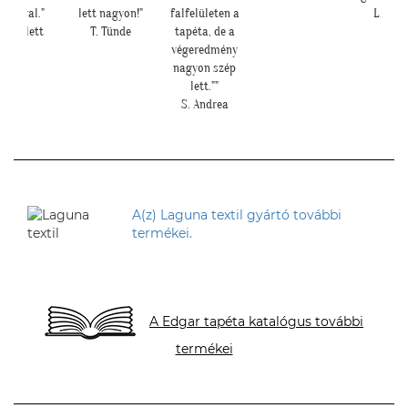
pétával."
lett nagyon!"
falfelületen a
L. Ilon
. Nikolett
T. Tünde
tapéta, de a
végeredmény
nagyon szép
lett.""
S. Andrea
A(z) Laguna textil gyártó további
termékei.
A Edgar tapéta katalógus további
termékei