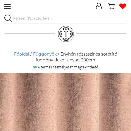
Főoldal
/
Függönyök
/ Enyhén rózsaszínes sötétítő
függöny dekor anyag 300cm
A termék személyesen megtekinthető