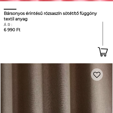
Bársonyos érintésű rózsaszín sötétítő függöny
textil anyag
ÁR:
6 990 Ft