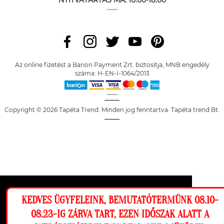
NYITVATARTÁS MA:
10:00-18:00
Az online fizetést a Barion Payment Zrt. biztosítja, MNB engedély
száma: H-EN-I-1064/2013
Copyright © 2026 Tapéta Trend. Minden jog fenntartva. Tapéta trend Bt.
Ez a weboldal cookie-kat használ, hogy a
KEDVES ÜGYFELEINK, BEMUTATÓTERMÜNK 08.10-
lehető legjobb élményt nyújtsa honlapunkon.
08.23-IG ZÁRVA TART, EZEN IDŐSZAK ALATT A
Beállítások