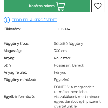
Kosárba rakom
TEDD FEL A KÉRDÉSEDET
Cikkszám:
TT1113894
Függöny típus:
Sötétítő függöny
Magasság:
300 cm
Anyag:
Poliészter
Szín:
Rózsaszín, Barack
Anyag felület:
Fényes
Függöny mintázat:
Egyszínű
FONTOS! A megrendelt
terméket nem lehet
Egyéb információ:
visszaküldeni, mert minden
egyes darabot igény szerint
gyártatunk le!