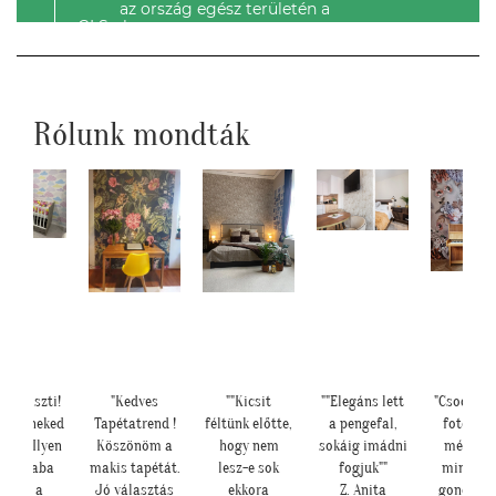
az ország egész területén a
GLS-el.
Rólunk mondták
ia Kriszti!
"Kedves
""Kicsit
""Elegáns lett
"Csodálat
rtem neked
Tapétatrend !
féltünk előtte,
a pengefal,
fotótap
eket. Ilyen
Köszönöm a
hogy nem
sokáig imádni
még sze
tt a baba
makis tapétát.
lesz-e sok
fogjuk""
mint ah
sarok a
Jó választás
ekkora
Z. Anita
gondolta