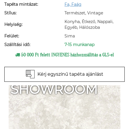
Tapéta mintázat:
Fa, Faág
Stílus:
Természet, Vintage
Konyha, Étkező, Nappali,
Helyiség:
Egyéb, Hálószoba
Felület:
Sima
Szállítási idő:
7-15 munkanap
50 000 Ft felett INGYENES házhozszállítás a GLS-el
Kérj egyszínű tapéta ajánlást
SHOWROOM