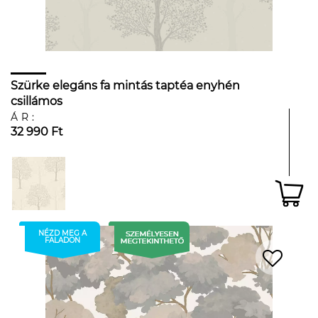
Szürke elegáns fa mintás taptéa enyhén
csillámos
ÁR:
32 990 Ft
NÉZD MEG A
FALADON