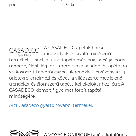
cseresznye virágos tapéta."
felrakásá
Cs. Andi
A CASADECO tapéták híresen
innovatívak és kiváló minőségű
termékek. Ennek a luxus tapéta márkának a célja, hogy
modern, élénk légkört teremtsen a faladon. A tapétákra
szakosodott tervezői csapatuk rendkívül érzékeny az új
ötletekre, értelmezi és követi a világszerte megjelenő
trendeket és álomszerű tapéta kollekciókat hoz létre.A
CASADECO kiemelt figyelmet fordít tapétái
minőségére.
A(z) Casadeco gyártó további termékei.
A VOYAGE ONIRIQUE tapéta katalógus