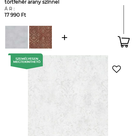
törtfehér arany színnel
ÁR:
17 990 Ft