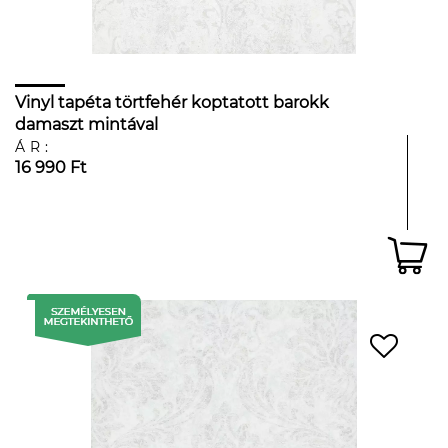
Vinyl tapéta törtfehér koptatott barokk
damaszt mintával
ÁR:
16 990 Ft