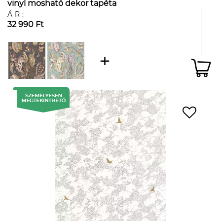
vinyl mosható dekor tapéta
ÁR:
32 990 Ft