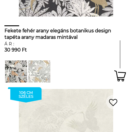
Fekete fehér arany elegáns botanikus design
tapéta arany madaras mintával
ÁR:
30 990 Ft
106 CM
SZÉLES