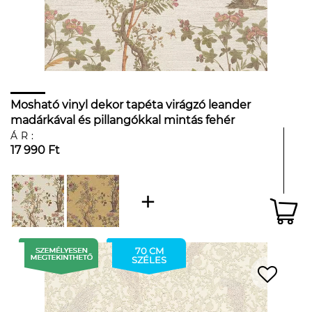
Mosható vinyl dekor tapéta virágzó leander
madárkával és pillangókkal mintás fehér
színben
ÁR:
17 990 Ft
70 CM
SZÉLES