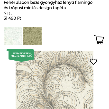
Fehér alapon bézs gyöngyház fényű flamingó
és trópusi mintás design tapéta
ÁR:
31 490 Ft