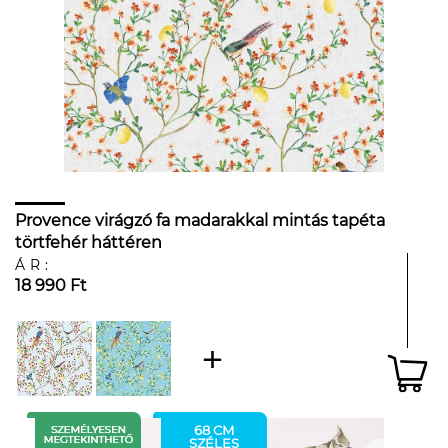
Provence virágzó fa madarakkal mintás tapéta
törtfehér háttéren
ÁR:
18 990 Ft
68 CM
SZÉLES