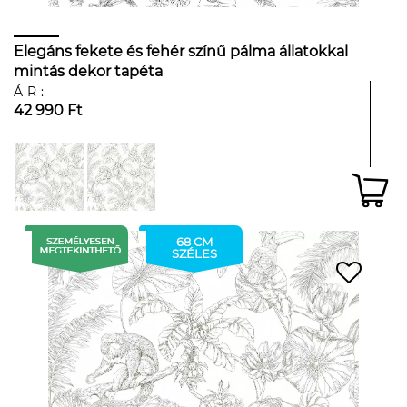
Elegáns fekete és fehér színű pálma állatokkal
mintás dekor tapéta
ÁR:
42 990 Ft
68 CM
SZÉLES