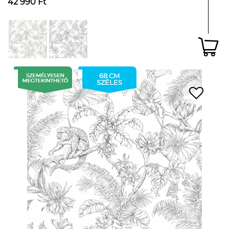
42 990 Ft
68 CM
SZÉLES