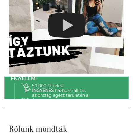
FIGYELEM!
50 000 Ft felett
INGYENES
házhozszállítás
az ország egész területén a
GLS-el.
Rólunk mondták