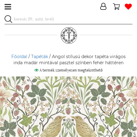
Főoldal
/
Tapéták
/ Angol stílusú dekor tapéta virágos
inda madár mintával pasztel színben fehér háttéren
A termék személyesen megtekinthető