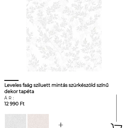
Leveles faág sziluett mintás szürkészöld színű
dekor tapéta
ÁR:
12 990 Ft