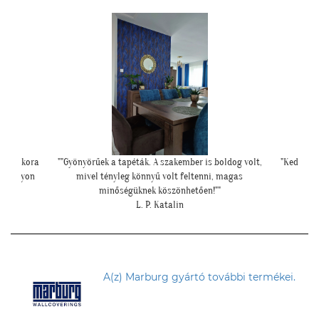
oldog volt,
"Kedves Tapétatrend ! Köszönöm a makis tapétát.
""Elegáns
 magas
Jó választás lett nagyon!"
"
T. Tünde
A(z) Marburg gyártó további termékei.