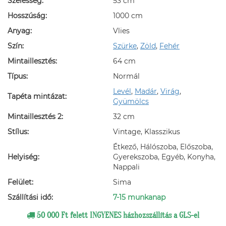
Szélesség:
53 cm
Hosszúság:
1000 cm
Anyag:
Vlies
Szín:
Szürke
,
Zöld
,
Fehér
Mintaillesztés:
64 cm
Típus:
Normál
Levél
,
Madár
,
Virág
,
Tapéta mintázat:
Gyümölcs
Mintaillesztés 2:
32 cm
Stílus:
Vintage, Klasszikus
Étkező, Hálószoba, Előszoba,
Helyiség:
Gyerekszoba, Egyéb, Konyha,
Nappali
Felület:
Sima
Szállítási idő:
7-15 munkanap
50 000 Ft felett INGYENES házhozszállítás a GLS-el