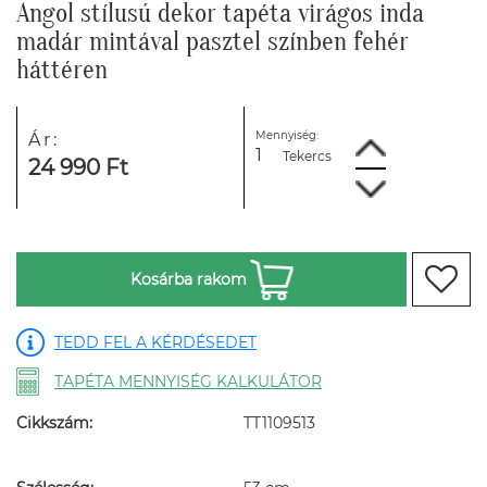
Angol stílusú dekor tapéta virágos inda
madár mintával pasztel színben fehér
háttéren
Mennyiség:
Ár:
Tekercs
24 990 Ft
Kosárba rakom
TEDD FEL A KÉRDÉSEDET
TAPÉTA MENNYISÉG KALKULÁTOR
Cikkszám:
TT1109513