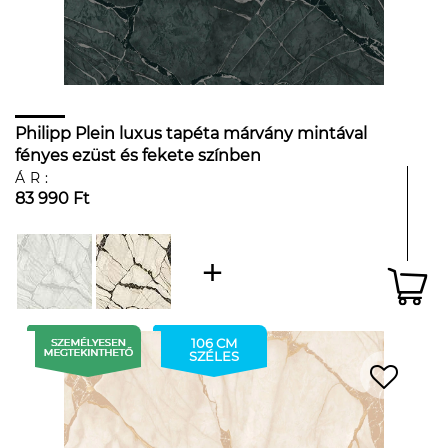
Philipp Plein luxus tapéta márvány mintával
fényes ezüst és fekete színben
ÁR:
83 990 Ft
106 CM
SZÉLES