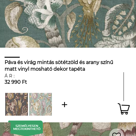
Páva és virág mintás sötétzöld és arany színű
matt vinyl mosható dekor tapéta
ÁR:
32 990 Ft