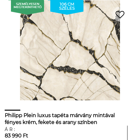
106 CM
SZÉLES
Philipp Plein luxus tapéta márvány mintával
fényes krém, fekete és arany színben
ÁR:
83 990 Ft