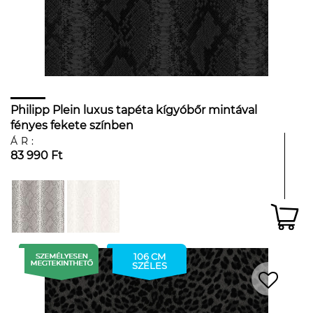
Philipp Plein luxus tapéta kígyóbőr mintával
fényes fekete színben
ÁR:
83 990 Ft
106 CM
SZÉLES