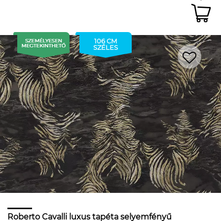
106 CM
SZÉLES
Roberto Cavalli luxus tapéta selyemfényű