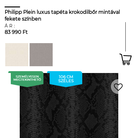
Philipp Plein luxus tapéta krokodilbőr mintával
fekete színben
ÁR:
83 990 Ft
106 CM
SZÉLES