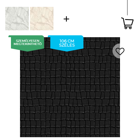
106 CM
SZÉLES