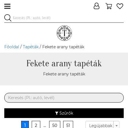
Főoldal
/
Tapéták
/ Fekete arany tapéták
Fekete arany tapéták
Fekete arany tapéták
Szűrők
1
2
...
50
51
Legújabbak