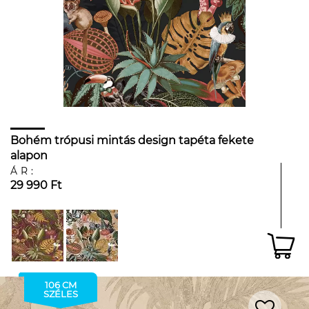
Bohém trópusi mintás design tapéta fekete
alapon
ÁR:
29 990 Ft
106 CM
SZÉLES