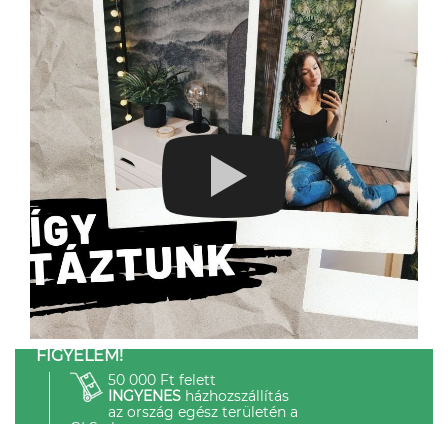
FIGYELEM!
50 000 Ft felett
INGYENES
házhozszállítás
az ország egész területén a
GLS-el.