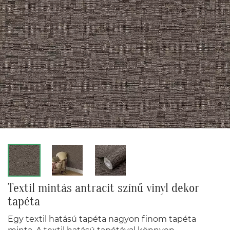
Textil mintás antracit színű vinyl dekor
tapéta
Egy textil hatású tapéta nagyon finom tapéta