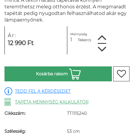
minta. A textil hatású tapétával könnyen
teremthetsz meleg otthonos érzést. A megmaradt
tapétát pedig nyugodtan felhasználhatod akár egy
lámpaernyőnek.
Mennyiség:
Ár:
Tekercs
12 990 Ft
Kosárba rakom
TEDD FEL A KÉRDÉSEDET
TAPÉTA MENNYISÉG KALKULÁTOR
Cikkszám:
TT1115240
Szélesség:
53 cm