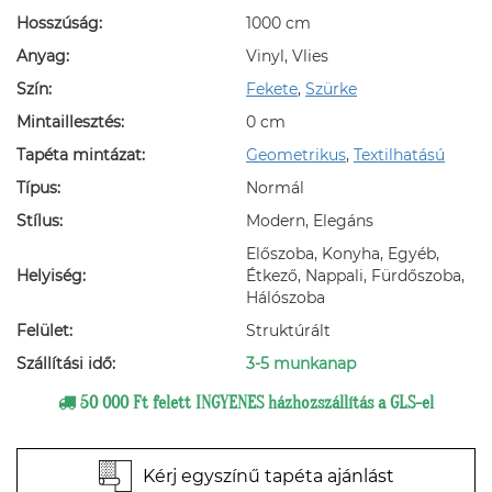
Hosszúság:
1000 cm
Anyag:
Vinyl, Vlies
Szín:
Fekete
,
Szürke
Mintaillesztés:
0 cm
Tapéta mintázat:
Geometrikus
,
Textilhatású
Típus:
Normál
Stílus:
Modern, Elegáns
Előszoba, Konyha, Egyéb,
Helyiség:
Étkező, Nappali, Fürdőszoba,
Hálószoba
Felület:
Struktúrált
Szállítási idő:
3-5 munkanap
50 000 Ft felett INGYENES házhozszállítás a GLS-el
Kérj egyszínű tapéta ajánlást