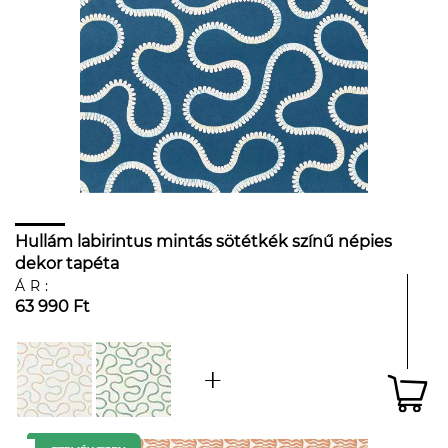
Hullám labirintus mintás sötétkék színű népies
dekor tapéta
ÁR:
63 990 Ft