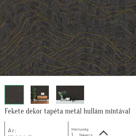
Fekete dekor tapéta metál hullám mintával
Mennyiség:
Ár:
Tekercs