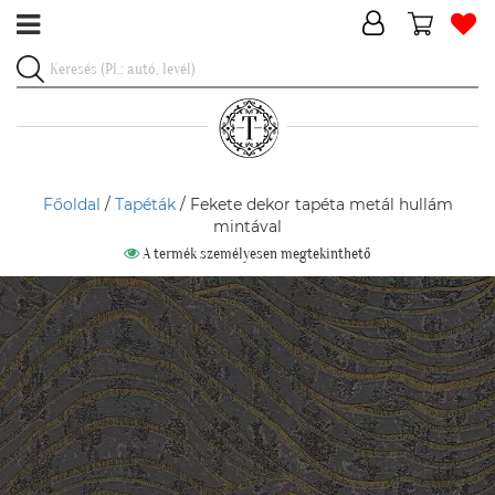
Főoldal
/
Tapéták
/ Fekete dekor tapéta metál hullám
mintával
A termék személyesen megtekinthető