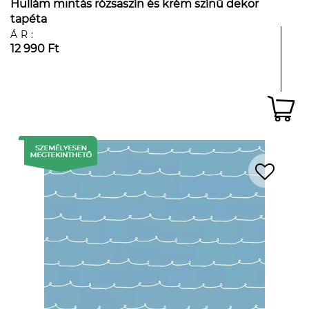
Hullám mintás rózsaszín és krém színű dekor
tapéta
ÁR:
12 990 Ft