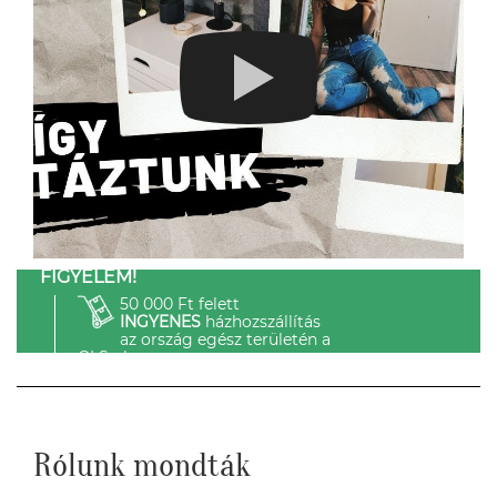
FIGYELEM!
50 000 Ft felett
INGYENES
házhozszállítás
az ország egész területén a
GLS-el.
Rólunk mondták