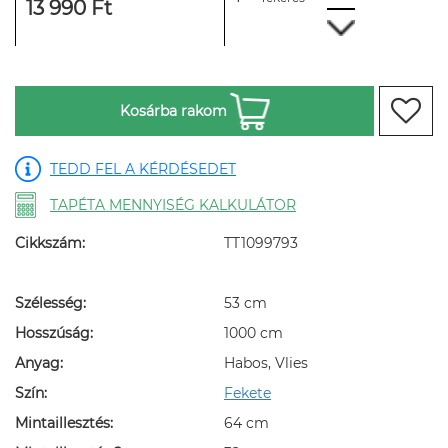
13 990 Ft
Kosárba rakom
TEDD FEL A KÉRDÉSEDET
TAPÉTA MENNYISÉG KALKULÁTOR
Cikkszám:
TT1099793
Szélesség:
53 cm
Hosszúság:
1000 cm
Anyag:
Habos, Vlies
Szín:
Fekete
Mintaillesztés:
64 cm