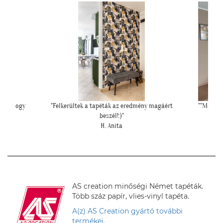
magáért
""Még egyszer köszönjük a lehetőséget, és azt is,
""El
hogy velünk örültök!""
Z. Kriszta
AS creation minőségi Német tapéták.
Több száz papír, vlies-vinyl tapéta.
A(z) AS Creation gyártó további
termékei.