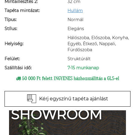
Mintaillesztés 2:
32 cm
Tapéta mintázat:
Hullám
Típus:
Normál
Stílus:
Elegáns
Hálószoba, Előszoba, Konyha,
Helyiség:
Egyéb, Étkező, Nappali,
Fürdőszoba
Felület:
Struktúrált
Szállítási idő:
7-15 munkanap
50 000 Ft felett INGYENES házhozszállítás a GLS-el
Kérj egyszínű tapéta ajánlást
SHOWROOM