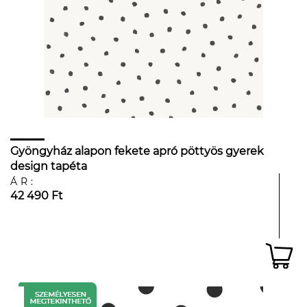
Gyöngyház alapon fekete apró pöttyös gyerek
design tapéta
ÁR:
42 490 Ft