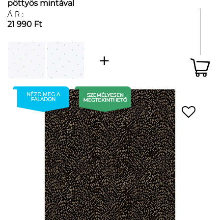
pöttyös mintával
ÁR:
21 990 Ft
NÉZD MEG A
FALADON