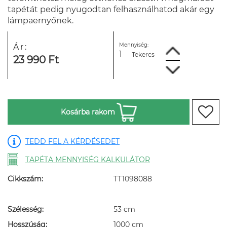
tapétát pedig nyugodtan felhasználhatod akár egy
lámpaernyőnek.
Mennyiség:
Ár:
Tekercs
23 990 Ft
Kosárba rakom
TEDD FEL A KÉRDÉSEDET
TAPÉTA MENNYISÉG KALKULÁTOR
Cikkszám:
TT1098088
Szélesség:
53 cm
Hosszúság:
1000 cm