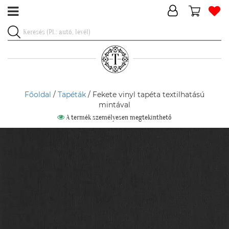
Főoldal
/
Tapéták
/ Fekete vinyl tapéta textilhatású
mintával
A termék személyesen megtekinthető