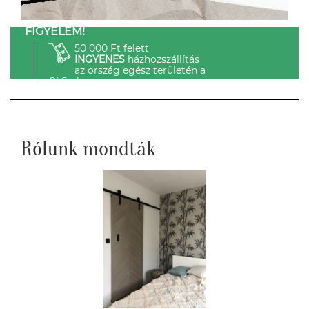
FIGYELEM!
50 000 Ft felett
INGYENES
házhozszállítás
az ország egész területén a
GLS-el.
Rólunk mondták