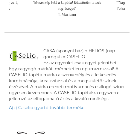
 a sok
""Nagyon köszönjük a telefonos segítséget a tapéta
""Csato
felrakásához, először tapétáztunk, és nagyon szép
lett az eredmény!""
N. Brigitta
CASA (spanyol ház) + HELIOS (nap
görögül) = CASELIO
Ez az egyenlet csak egyet jelenthet.
Egy ragyogó márkát, mérhetetlen optimizmussal! A
CASELIO tapéta márka a szenvedély és a lelkesedés
kombinációja, kreativitással és a megszülető színek
érzésével. A márka eredeti motívumai és csillogó színei
ügyesen keverednek. A CASELIO tapétákra egyszerre
jellemző az elfogadható ár és a kiváló minőség .
A(z) Caselio gyártó további termékei.