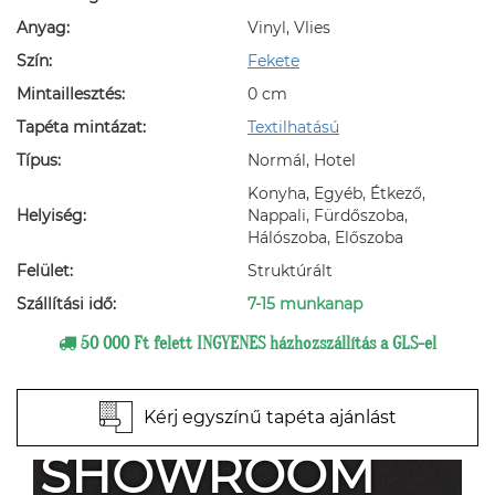
Anyag:
Vinyl, Vlies
Szín:
Fekete
Mintaillesztés:
0 cm
Tapéta mintázat:
Textilhatású
Típus:
Normál, Hotel
Konyha, Egyéb, Étkező,
Helyiség:
Nappali, Fürdőszoba,
Hálószoba, Előszoba
Felület:
Struktúrált
Szállítási idő:
7-15 munkanap
50 000 Ft felett INGYENES házhozszállítás a GLS-el
Kérj egyszínű tapéta ajánlást
SHOWROOM