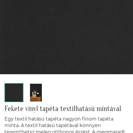
Fekete vinyl tapéta textilhatású mintával
Egy textil hatású tapéta nagyon finom tapéta
minta. A textil hatású tapétával könnyen
teremthetsz meleg otthonos érzést. A megmaradt