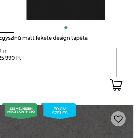
Egyszínű matt fekete design tapéta
ÁR:
25 990 Ft
70 CM
SZÉLES