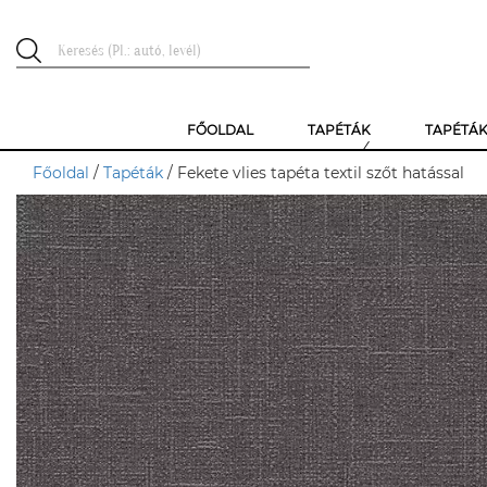
FŐOLDAL
TAPÉTÁK
TAPÉTÁ
Főoldal
/
Tapéták
/ Fekete vlies tapéta textil szőt hatással