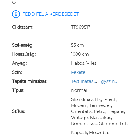
TEDD FEL A KÉRDÉSEDET
Cikkszám:
TT969517
Szélesség:
53 cm
Hosszúság:
1000 cm
Anyag:
Habos, Vlies
Szín:
Fekete
Tapéta mintázat:
Textilhatású
,
Egyszínű
Típus:
Normál
Skandináv, High-Tech,
Modern, Természet,
Stílus:
Orientális, Retro, Elegáns,
Vintage, Klasszikus,
Romantikus, Glamour, Loft
Nappali, Előszoba,