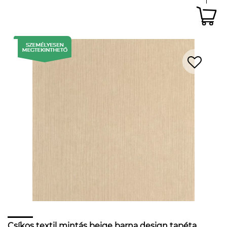
Csíkos textil mintás beige barna design tapéta