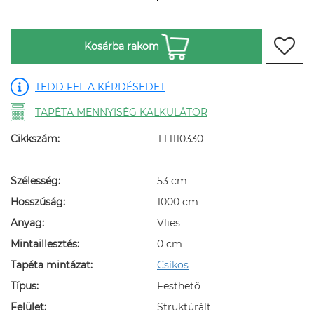
Kosárba rakom
TEDD FEL A KÉRDÉSEDET
TAPÉTA MENNYISÉG KALKULÁTOR
Cikkszám:
TT1110330
Szélesség:
53 cm
Hosszúság:
1000 cm
Anyag:
Vlies
Mintaillesztés:
0 cm
Tapéta mintázat:
Csíkos
Típus:
Festhető
Felület:
Struktúrált