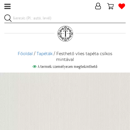
Főoldal
/
Tapéták
/ Festhető vlies tapéta csíkos
mintával
A termék személyesen megtekinthető