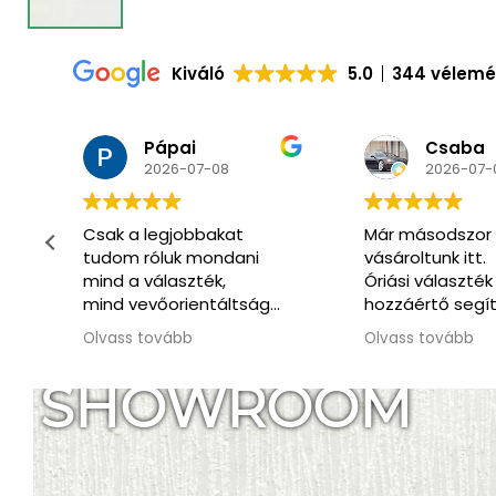
Kiváló
5.0
344 vélem
Pápai
Csaba
2026-07-08
2026-07-0
Csak a legjobbakat
Már másodszor
tudom róluk mondani
vásároltunk itt.
mind a választék,
Óriási választék 
t
mind vevőorientáltság
hozzáértő segít
téren.
kiszolgálás.
Olvass tovább
Olvass tovább
Köszönöm legfőképpen
.
Tamásnak, akivel végig
SHOWROOM
kontaktban voltunk.
Mindenről tájékoztatott,
segítőkészsége, valamint
barátságos és türelmes
hozzáállása tükrözi