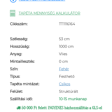
TAPÉTA MENNYISÉG KALKULÁTOR
Cikkszám:
TT1116164
Szélesség:
53 cm
Hosszúság:
1000 cm
Anyag:
Vlies
Mintaillesztés:
0 cm
Szín:
Fehér
Típus:
Festhető
Tapéta mintázat:
Csíkos
Felület:
Struktúrált
Szállítási idő:
10-15 munkanap
50 000 Ft felett INGYENES házhozszállítás a GLS-el