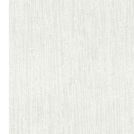
mindazt, ahogyan
manapság kell egy sikeres
vállalkozásnak működnie.