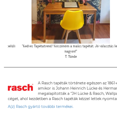
sztás lett
"Csodálatos a fotótapéta még szebb mint ahogy gondoltam!"
L. Ilona
A Rasch tapéták története egészen az 1861-e
amikor is Johann Heinrich Lücke és Herma
megalapították a "JH Lücke & Rasch, Wallp
céget, ahol kezdetben a Rasch tapéták kézzel lettek nyomta
A(z) Rasch gyártó további termékei.