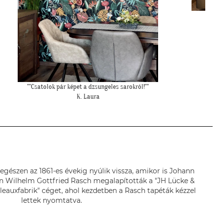
""Elkészült a kép, gondoltam, hátha :)""
"F
H. Sára
egészen az 1861-es évekig nyúlik vissza, amikor is Johann
n Wilhelm Gottfried Rasch megalapították a "JH Lücke &
eauxfabrik" céget, ahol kezdetben a Rasch tapéták kézzel
lettek nyomtatva.