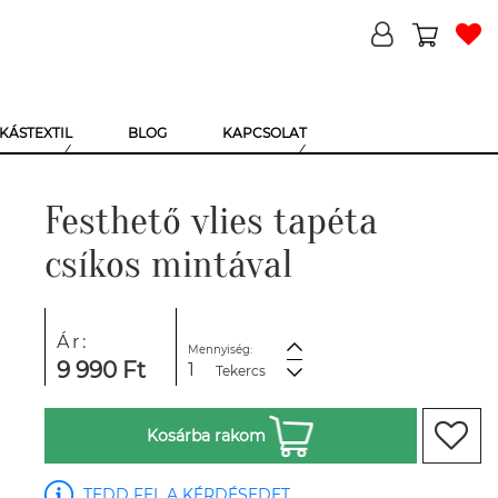
KÁSTEXTIL
BLOG
KAPCSOLAT
Festhető vlies tapéta
csíkos mintával
Ár:
Mennyiség:
9 990 Ft
Tekercs
Kosárba rakom
TEDD FEL A KÉRDÉSEDET