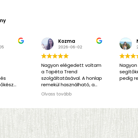
ény
Kozma
N
5
2026-06-02
2
Nagyon elégedett voltam
Nagyon k
a Tapéta Trend
segítőkés
és
szolgáltatásával. A honlap
pedig ren
őkész
remekül használható, a
kommunikáció végig
Olvass tovább
korrekt és segítőkész volt.
Amikor időnyomásba
kerültünk, rugalmasan
ajánlottak alternatív
megoldást, ami nagy
segítség volt. Jó szívvel
ajánlom a csapatot.