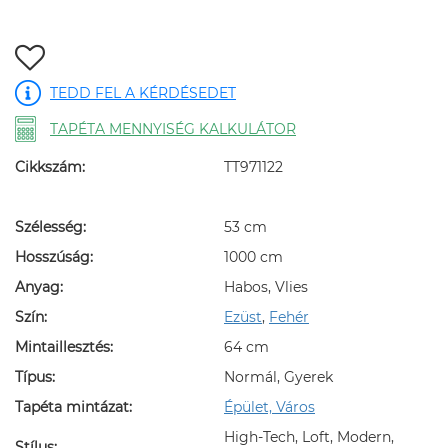
TEDD FEL A KÉRDÉSEDET
TAPÉTA MENNYISÉG KALKULÁTOR
Cikkszám:
TT971122
Szélesség:
53 cm
Hosszúság:
1000 cm
Anyag:
Habos, Vlies
Szín:
Ezüst
,
Fehér
Mintaillesztés:
64 cm
Típus:
Normál, Gyerek
Tapéta mintázat:
Épület, Város
High-Tech, Loft, Modern,
Stílus: