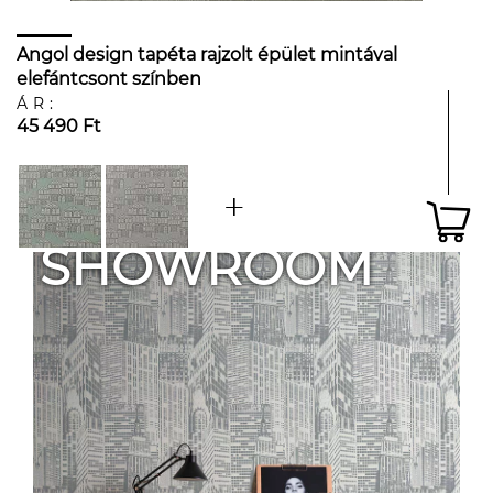
Angol design tapéta rajzolt épület mintával
elefántcsont színben
ÁR:
45 490 Ft
SHOWROOM