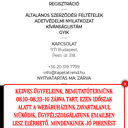
REGISZTRÁCIÓ
ÁLTALÁNOS SZERZŐDÉSI FELTÉTELEK
ADETVÉDELMI NYILATKOZAT
KÍVÁNSÁGLISTÁM
GYIK
KAPCSOLAT
1171 Budapest,
Pesti út 318.
+36 20 319 7799
info@tapetatrend.hu
NYITVATARTÁS MA:
ZÁRVA
X
KEDVES ÜGYFELEINK, BEMUTATÓTERMÜNK
Ez a weboldal cookie-kat használ, hogy a
08.10-08.23-IG ZÁRVA TART, EZEN IDŐSZAK
lehető legjobb élményt nyújtsa honlapunkon.
ALATT A WEBÁRUHÁZUNK ZAVARTALANUL
Beállítások
MÜKÖDIK, ÜGYFÉLSZOLGÁLATUNK EMAILBEN
Az online fizetést a Barion Payment Zrt. biztosítja, MNB engedély
száma: H-EN-I-1064/2013
LESZ ELÉRHETŐ. MINDENKINEK JÓ PIHENÉST
Elutasítom
Engedélyezem