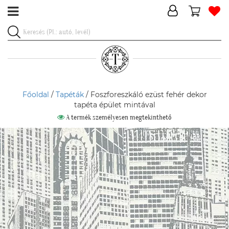
Főoldal
/
Tapéták
/ Foszforeszkáló ezüst fehér dekor
tapéta épület mintával
A termék személyesen megtekinthető