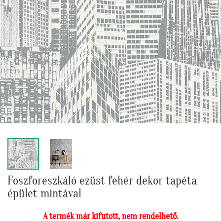
Foszforeszkáló ezüst fehér dekor tapéta
épület mintával
A termék már kifutott, nem rendelhető.