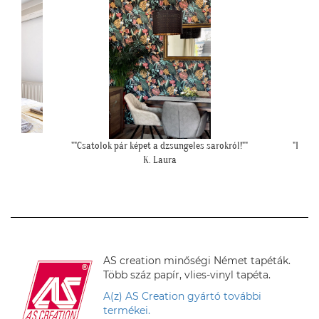
okról!""
"Ilyen lett a lányom szobájában a gyönyörű
"Kedves T
cseresznye virágos tapéta."
Cs. Andi
AS creation minőségi Német tapéták.
Több száz papír, vlies-vinyl tapéta.
A(z) AS Creation gyártó további
termékei.