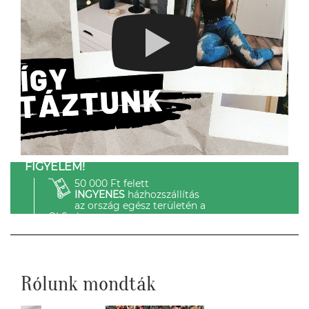
FIGYELEM!
50 000 Ft felett
INGYENES
házhozszállítás
az ország egész területén a
GLS-el.
Rólunk mondták