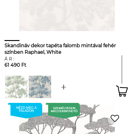
Skandináv dekor tapéta falomb mintával fehér
színben Raphael, White
ÁR:
61 490 Ft
NÉZD MEG A
FALADON