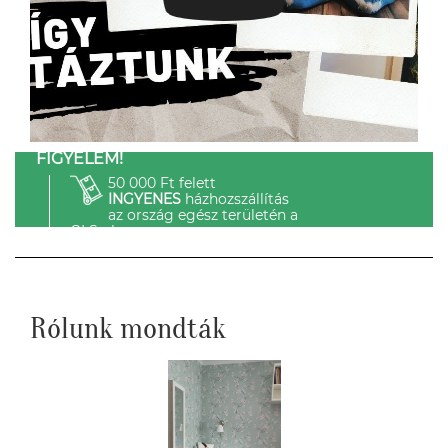
FIGYELEM!
50 000 Ft felett
INGYENES
házhozszállítás
az ország egész területén a
GLS-el.
Rólunk mondták