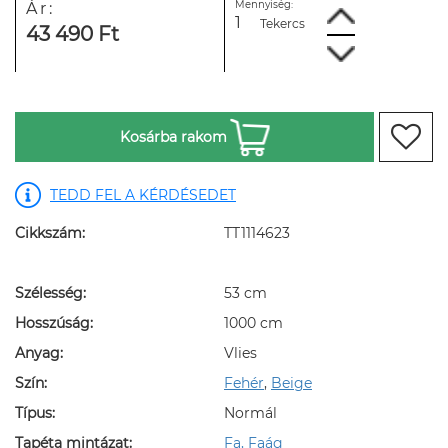
Mennyiség:
Ár:
Tekercs
43 490 Ft
Kosárba rakom
TEDD FEL A KÉRDÉSEDET
Cikkszám:
TT1114623
Szélesség:
53 cm
Hosszúság:
1000 cm
Anyag:
Vlies
Szín:
Fehér
,
Beige
Típus:
Normál
Tapéta mintázat:
Fa, Faág