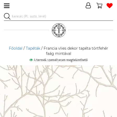
Főoldal
/
Tapéták
/ Francia vlies dekor tapéta törtfehér
faág mintával
A termék személyesen megtekinthető