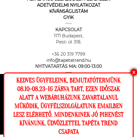
ADETVÉDELMI NYILATKOZAT
KÍVÁNSÁGLISTÁM
GYIK
KAPCSOLAT
1171 Budapest,
Pesti út 318.
+36 20 319 7799
info@tapetatrend.hu
NYITVATARTÁS MA:
09:00-13:00
X
KEDVES ÜGYFELEINK, BEMUTATÓTERMÜNK
Ez a weboldal cookie-kat használ, hogy a
08.10-08.23-IG ZÁRVA TART, EZEN IDŐSZAK
lehető legjobb élményt nyújtsa honlapunkon.
ALATT A WEBÁRUHÁZUNK ZAVARTALANUL
Beállítások
MÜKÖDIK, ÜGYFÉLSZOLGÁLATUNK EMAILBEN
Az online fizetést a Barion Payment Zrt. biztosítja, MNB engedély
száma: H-EN-I-1064/2013
LESZ ELÉRHETŐ. MINDENKINEK JÓ PIHENÉST
Elutasítom
Engedélyezem
KÍVÁNUNK, ÜDVÖZLETTEL TAPÉTA TREND
CSAPATA
Megnézem a falamon
Copyright © 2026 Tapéta Trend. Minden jog fenntartva. Tapéta trend Bt.