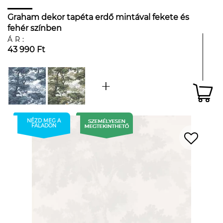
Graham dekor tapéta erdő mintával fekete és
fehér színben
ÁR:
43 990 Ft
NÉZD MEG A
FALADON