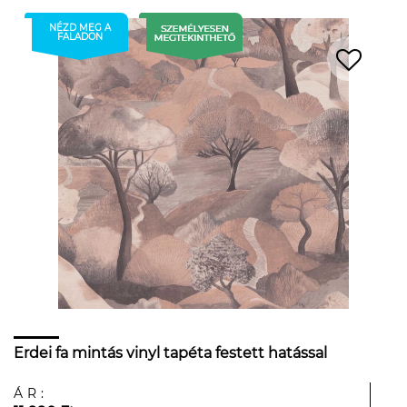
NÉZD MEG A
FALADON
Erdei fa mintás vinyl tapéta festett hatással
ÁR: