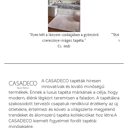
yönyörű
""Gyönyörűek a tapéták. A szakember is boldog volt,
""Elegáns
mivel tényleg könnyű volt feltenni, magas
minőségüknek köszönhetően!""
L. P. Katalin
A CASADECO tapéták híresen
innovatívak és kiváló minőségű
termékek. Ennek a luxus tapéta márkának a célja, hogy
modern, élénk légkört teremtsen a faladon. A tapétákra
szakosodott tervezői csapatuk rendkívül érzékeny az új
ötletekre, értelmezi és követi a világszerte megjelenő
trendeket és álomszerű tapéta kollekciókat hoz létre.A
CASADECO kiemelt figyelmet fordít tapétái
minőségére.