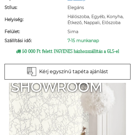
Stílus:
Elegáns
Hálószoba, Egyéb, Konyha,
Helyiség:
Étkező, Nappali, Előszoba
Felület:
Sima
Szállítási idő:
7-15 munkanap
50 000 Ft felett INGYENES házhozszállítás a GLS-el
Kérj egyszínű tapéta ajánlást
SHOWROOM