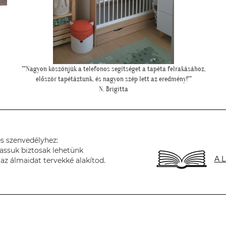
""Nagyon köszönjük a telefonos segítséget a tapéta felrakásához,
először tapétáztunk, és nagyon szép lett az eredmény!""
N. Brigitta
s szenvedélyhez:
assuk biztosak lehetünk
A L
az álmaidat tervekké alakítod.