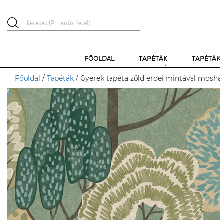
FŐOLDAL
TAPÉTÁK
TAPÉTÁ
Főoldal
/
Tapéták
/ Gyerek tapéta zöld erdei mintával mosha