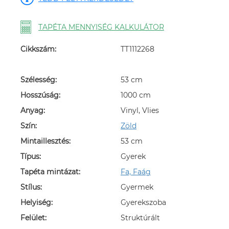
TAPÉTA MENNYISÉG KALKULÁTOR
Cikkszám:
TT1112268
Szélesség:
53 cm
Hosszúság:
1000 cm
Anyag:
Vinyl, Vlies
Szín:
Zöld
Mintaillesztés:
53 cm
Típus:
Gyerek
Tapéta mintázat:
Fa, Faág
Stílus:
Gyermek
Helyiség:
Gyerekszoba
Felület:
Struktúrált