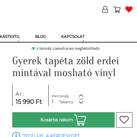
KÁSTEXTIL
BLOG
KAPCSOLAT
A termék személyesen megtekinthető
Gyerek tapéta zöld erdei
mintával mosható vinyl
Ár:
Mennyiség:
15 990 Ft
Tekercs
Kosárba rakom
TEDD FEL A KÉRDÉSEDET