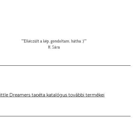
""Elkészült a kép, gondoltam, hátha :)""
H. Sára
ittle Dreamers tapéta katalógus további termékei