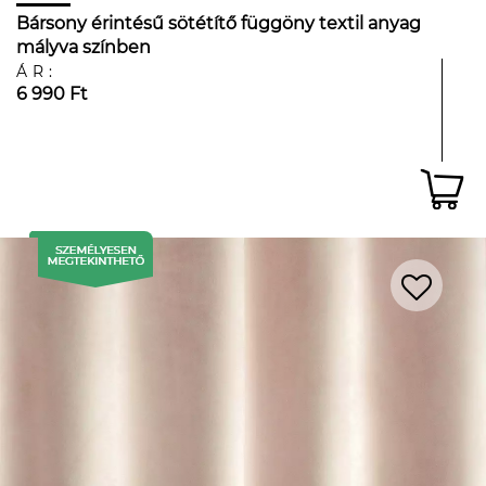
Bársony érintésű sötétítő függöny textil anyag
mályva színben
ÁR:
6 990 Ft