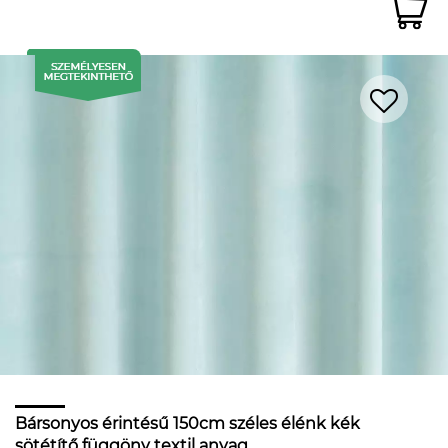
Bársonyos érintésű 150cm széles élénk kék
sötétítő függöny textil anyag