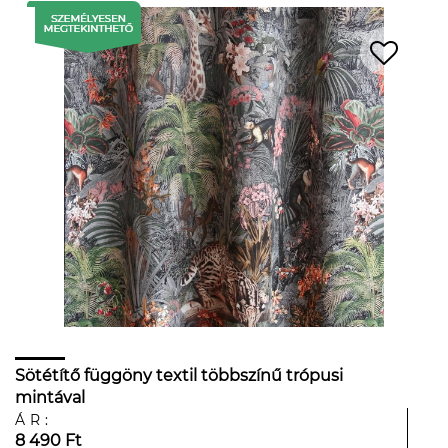
Sötétítő függöny textil többszínű trópusi
mintával
ÁR:
8 490 Ft