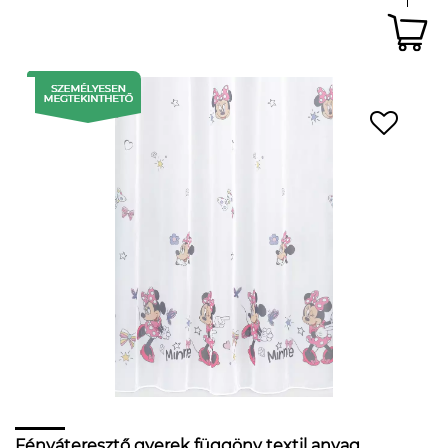
Fényáteresztő gyerek függöny textil anyag