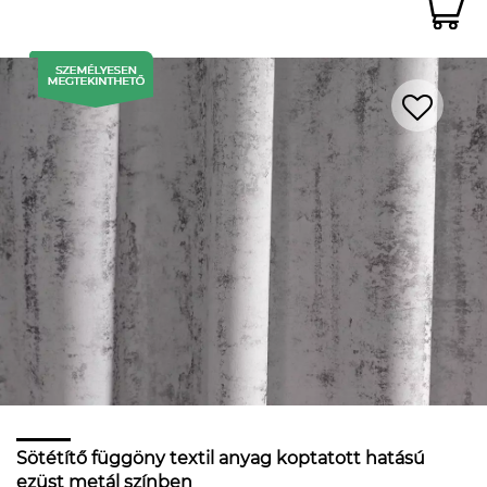
Sötétítő függöny textil anyag koptatott hatású
ezüst metál színben