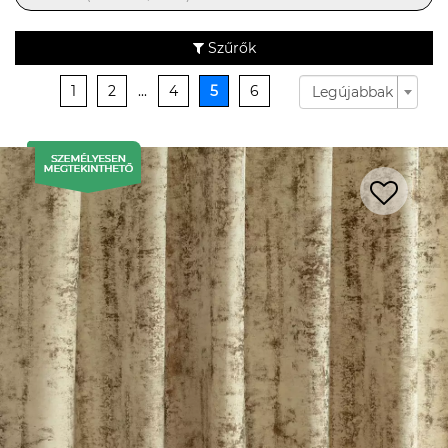
Szűrők
1
2
...
4
5
6
Legújabbak