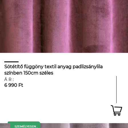
Sötétítő függöny textil anyag padlizsánylila
színben 150cm széles
ÁR:
6 990 Ft