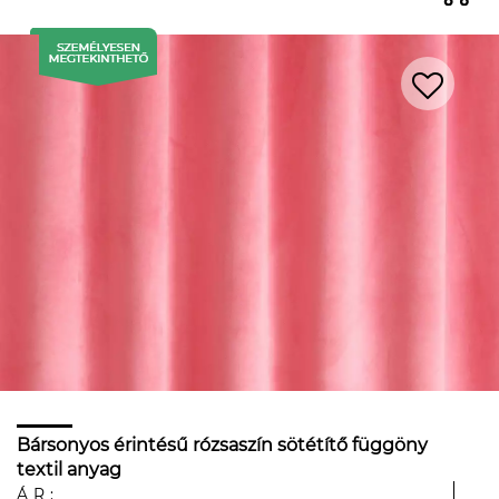
Bársonyos érintésű rózsaszín sötétítő függöny
textil anyag
ÁR: