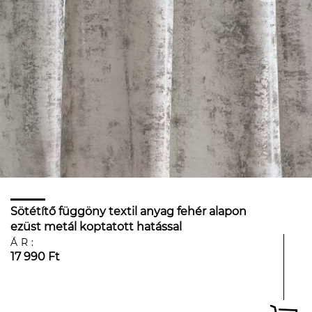
Sötétítő függöny textil anyag fehér alapon
ezüst metál koptatott hatással
ÁR:
17 990 Ft