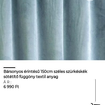
Bársonyos érintésű 150cm széles szürkéskék
sötétítő függöny textil anyag
ÁR:
6 990 Ft