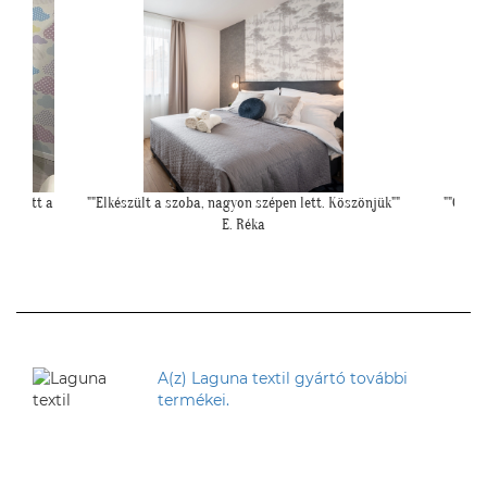
yen lett a
""Elkészült a szoba, nagyon szépen lett. Köszönjük""
""Csato
E. Réka
A(z) Laguna textil gyártó további
termékei.