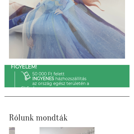
FIGYELEM!
50 000 Ft felett
INGYENES
házhozszállítás
az ország egész területén a
GLS-el.
Rólunk mondták