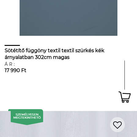
Sötétítő függöny textil textil szürkés kék
árnyalatban 302cm magas
ÁR:
17 990 Ft