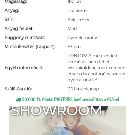
Magasság:
180 cm
Anyag:
Poliészter
Szín:
Kék, Fehér
Anyag felület:
Matt
Függöny mintázat:
Gyerek mintás
Minta illesztés (rapport):
63 cm
FONTOS! A megrendelt
terméket nem lehet
Egyéb információ:
visszaküldeni, mert minden
egyes darabot igény szerint
gyártatunk le!
Szállítási idő:
7-21 munkanap
50 000 Ft felett INGYENES házhozszállítás a GLS-el
SHOWROOM