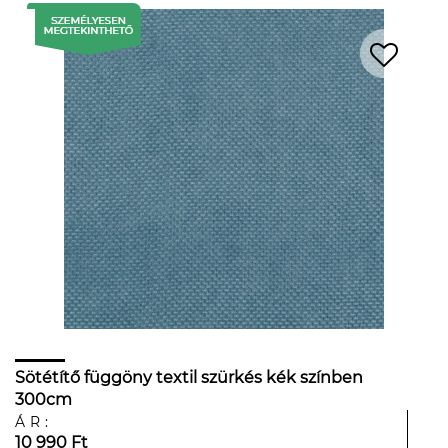
Sötétítő függöny textil szürkés kék színben
300cm
ÁR:
10 990 Ft