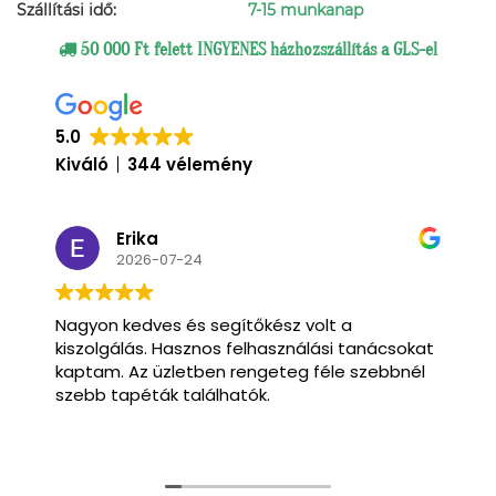
Szállítási idő:
7-15 munkanap
50 000 Ft felett INGYENES házhozszállítás a GLS-el
5.0
Kiváló
344 vélemény
Pápai
2026-07-08
Csak a legjobbakat tudom róluk mondani
t
mind a választék,
mind vevőorientáltság téren.
Köszönöm legfőképpen Tamásnak, akivel
végig kontaktban voltunk.
Olvass tovább
Mindenről tájékoztatott, segítőkészsége,
valamint barátságos és türelmes hozzáállása
tükrözi mindazt, ahogyan manapság kell egy