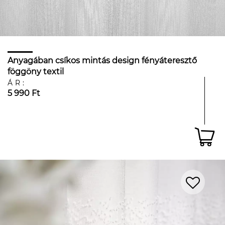
Anyagában csíkos mintás design fényáteresztő
föggöny textil
ÁR:
5 990 Ft