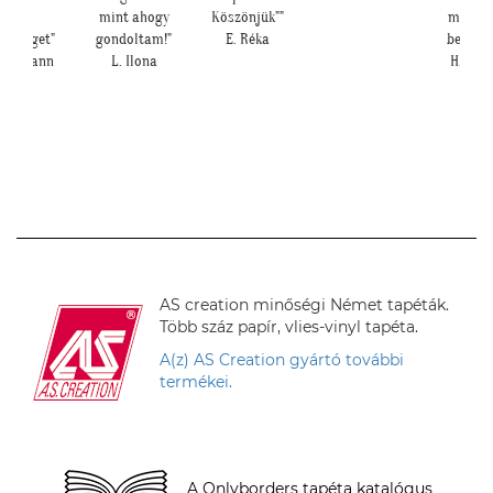
sok
mint ahogy
Köszönjük""
magáér
gítséget"
gondoltam!"
E. Réka
beszél!:
. Mariann
L. Ilona
H. Anit
AS creation minőségi Német tapéták.
Több száz papír, vlies-vinyl tapéta.
A(z) AS Creation gyártó további
termékei.
A Onlyborders tapéta katalógus