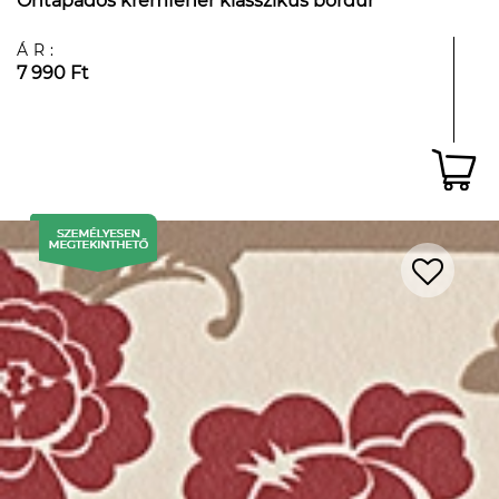
Öntapadós krémfehér klasszikus bordűr
ÁR:
7 990 Ft