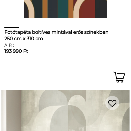
Fotótapéta boltíves mintával erős színekben
250 cm x 310 cm
ÁR:
193 990 Ft