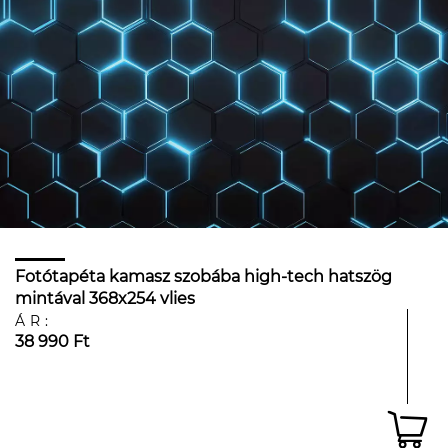
Fotótapéta kamasz szobába high-tech hatszög
mintával 368x254 vlies
ÁR:
38 990 Ft