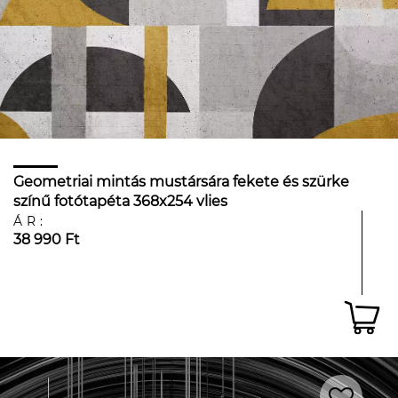
Geometriai mintás mustársára fekete és szürke
színű fotótapéta 368x254 vlies
ÁR:
38 990 Ft