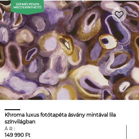
Khroma luxus fotótapéta ásvány mintával lila
színvilágban
ÁR:
149 990 Ft