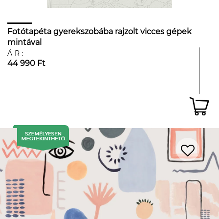
Fotótapéta gyerekszobába rajzolt vicces gépek
mintával
ÁR:
44 990 Ft