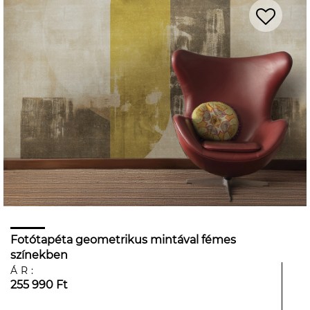
Fotótapéta geometrikus mintával fémes
színekben
ÁR:
255 990 Ft