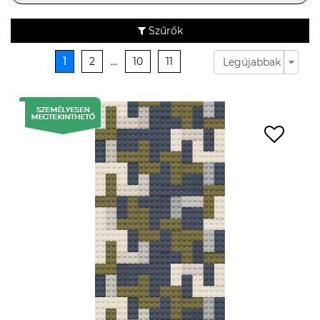
Szűrők
1
2
...
10
11
Legújabbak