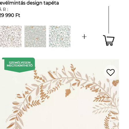
levélmintás design tapéta
ÁR:
29 990 Ft