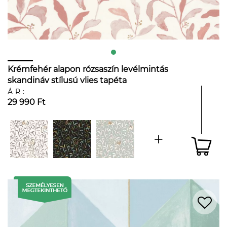
Krémfehér alapon rózsaszín levélmintás
skandináv stílusú vlies tapéta
ÁR:
29 990 Ft