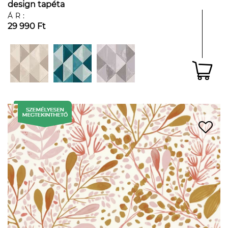
design tapéta
ÁR:
29 990 Ft