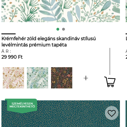
Krémfehér zöld elegáns skandináv stílusú
levélmintás prémium tapéta
ÁR:
29 990 Ft