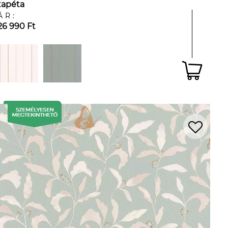
tapéta
ÁR:
26 990 Ft