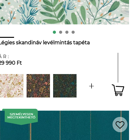
Légies skandináv levélmintás tapéta
ÁR:
29 990 Ft