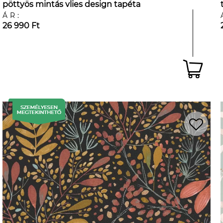
pöttyös mintás vlies design tapéta
ÁR:
26 990 Ft