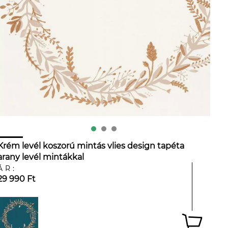
Krém levél koszorú mintás vlies design tapéta
arany levél mintákkal
ÁR:
29 990 Ft