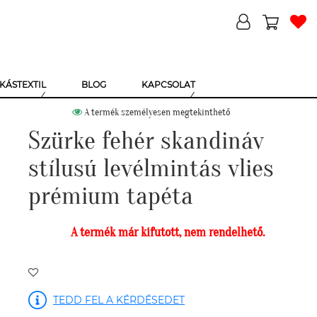
KÁSTEXTIL
BLOG
KAPCSOLAT
A termék személyesen megtekinthető
Szürke fehér skandináv
stílusú levélmintás vlies
prémium tapéta
A termék már kifutott, nem rendelhető.
TEDD FEL A KÉRDÉSEDET