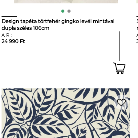
Design tapéta törtfehér gingko levél mintával
dupla széles 106cm
ÁR:
24 990 Ft