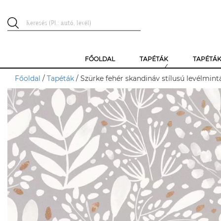
FŐOLDAL
TAPÉTÁK
TAPÉTÁ
Főoldal
/
Tapéták
/ Szürke fehér skandináv stílusú levélmin