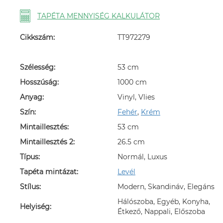
TAPÉTA MENNYISÉG KALKULÁTOR
Cikkszám:
TT972279
Szélesség:
53 cm
Hosszúság:
1000 cm
Anyag:
Vinyl, Vlies
Szín:
Fehér
,
Krém
Mintaillesztés:
53 cm
Mintaillesztés 2:
26.5 cm
Típus:
Normál, Luxus
Tapéta mintázat:
Levél
Stílus:
Modern, Skandináv, Elegáns
Hálószoba, Egyéb, Konyha,
Helyiség:
Étkező, Nappali, Előszoba