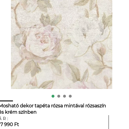
Mosható dekor tapéta rózsa mintával rózsaszín
és krém színben
ÁR:
17 990 Ft