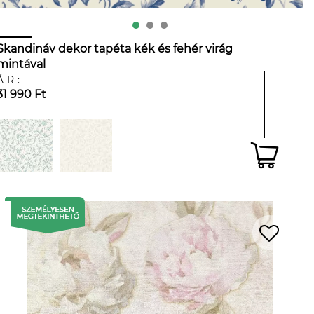
Skandináv dekor tapéta kék és fehér virág
mintával
ÁR:
31 990 Ft