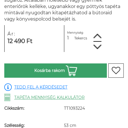
sugároz. Általában nőiesebb vagy gyermek
enteriőrök kelléke, ugyanakkor egy pöttyös tapéta
mintával nyugodtan kitapétázhatod a bútoraid
vagy könyvespolcod belsejét is.
Mennyiség:
Ár:
Tekercs
12 490 Ft
Kosárba rakom
TEDD FEL A KÉRDÉSEDET
TAPÉTA MENNYISÉG KALKULÁTOR
Cikkszám:
TT1093224
Szélesség:
53 cm