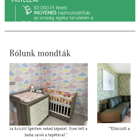
FIGYELEM!
50 000 Ft felett
INGYENES
házhozszállítás
az ország egész területén a
GLS-el.
Rólunk mondták
yen lett a
""Elkészült a kép, gondoltam, hátha :)""
H. Sára