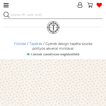
Főoldal
/
Tapéták
/ Gyerek design tapéta szürke
pöttyös akveral mintával
A termék személyesen megtekinthető