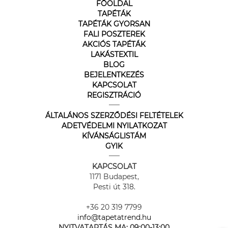
FŐOLDAL
TAPÉTÁK
TAPÉTÁK GYORSAN
FALI POSZTEREK
AKCIÓS TAPÉTÁK
LAKÁSTEXTIL
BLOG
BEJELENTKEZÉS
KAPCSOLAT
REGISZTRÁCIÓ
ÁLTALÁNOS SZERZŐDÉSI FELTÉTELEK
ADETVÉDELMI NYILATKOZAT
KÍVÁNSÁGLISTÁM
GYIK
KAPCSOLAT
1171 Budapest,
Pesti út 318.
+36 20 319 7799
info@tapetatrend.hu
NYITVATARTÁS MA:
09:00-13:00