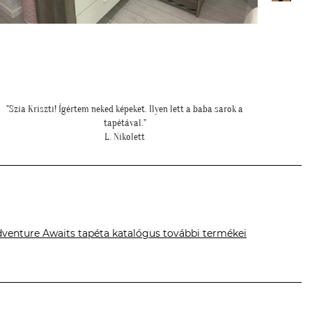
""Elegáns lett a pengefal, sokáig imádni fogjuk""
""Gyönyö
Z. Anita
könny
venture Awaits tapéta katalógus további termékei