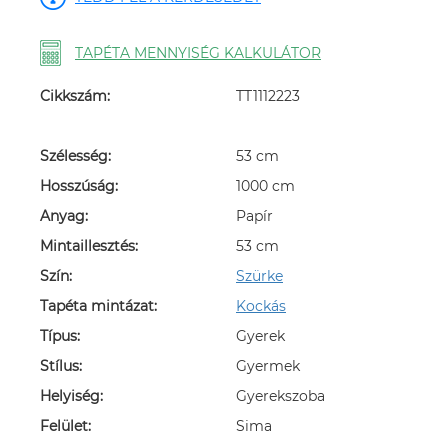
TAPÉTA MENNYISÉG KALKULÁTOR
Cikkszám:
TT1112223
Szélesség:
53 cm
Hosszúság:
1000 cm
Anyag:
Papír
Mintaillesztés:
53 cm
Szín:
Szürke
Tapéta mintázat:
Kockás
Típus:
Gyerek
Stílus:
Gyermek
Helyiség:
Gyerekszoba
Felület:
Sima