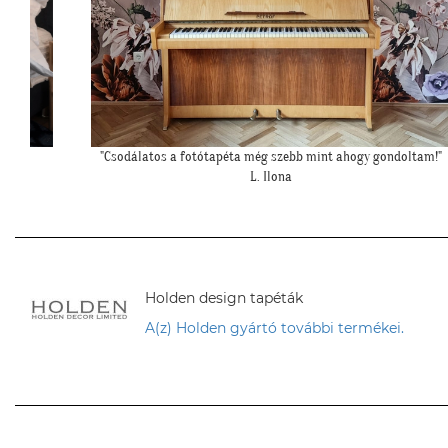
oltam!"
"Felkerültek a tapéták az eredmény magáért beszél!:)"
H. Anita
Holden design tapéták
A(z) Holden gyártó további termékei.