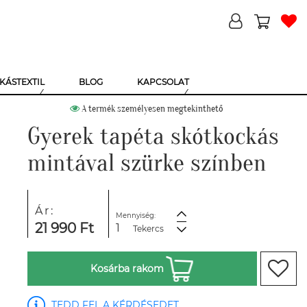
KÁSTEXTIL
BLOG
KAPCSOLAT
A termék személyesen megtekinthető
Gyerek tapéta skótkockás
mintával szürke színben
Ár:
Mennyiség:
21 990 Ft
Tekercs
Kosárba rakom
TEDD FEL A KÉRDÉSEDET