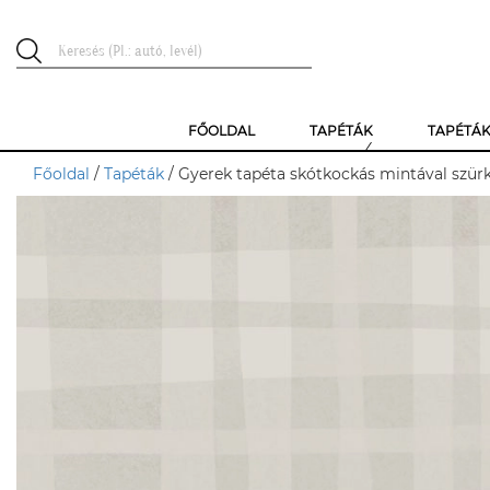
FŐOLDAL
TAPÉTÁK
TAPÉTÁ
Főoldal
/
Tapéták
/ Gyerek tapéta skótkockás mintával szür