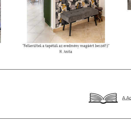
"Szia Kriszti! Ígértem neked képeket. Ilyen lett a baba sarok a
tapétával."
L. Nikolett
A Ad