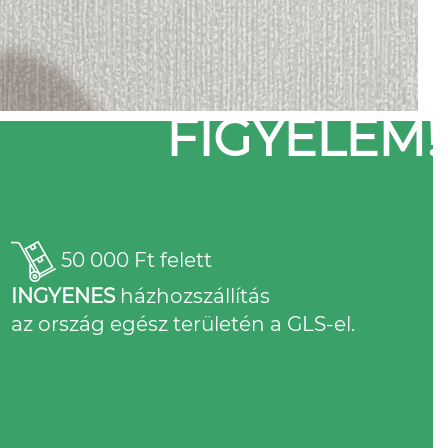
FIGYELEM!
50 000 Ft felett
INGYENES
házhozszállítás
az ország egész területén a GLS-el.