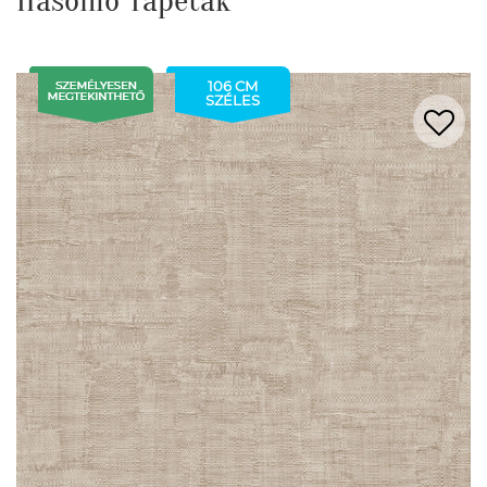
Hasonló Tapéták
106 CM
SZÉLES