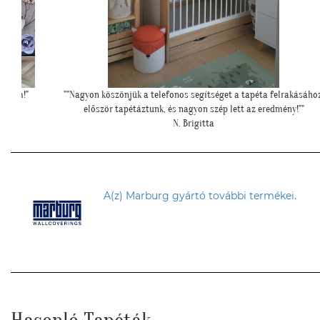
rakásához,
"Ilyen lett a lányom szobájában a gyönyörű cseresznye virágos
ny!""
tapéta."
Cs. Andi
A(z) Marburg gyártó további termékei.