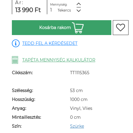
Ár:
Mennyiség:
13 990 Ft
Tekercs
Kosárba rakom
TEDD FEL A KÉRDÉSEDET
TAPÉTA MENNYISÉG KALKULÁTOR
Cikkszám:
TT1115365
Szélesség:
53 cm
Hosszúság:
1000 cm
Anyag:
Vinyl, Vlies
Mintaillesztés:
0 cm
Szín:
Szürke