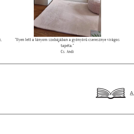
"Elkészültünk, szuper lett. :)"
R. Viktória
A