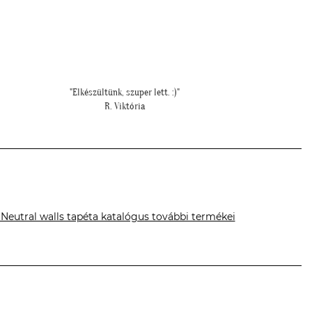
"Meseszép lett a tapéta! Köszönöm a sok segítséget"
""Még 
T. Mariann
 Neutral walls tapéta katalógus további termékei