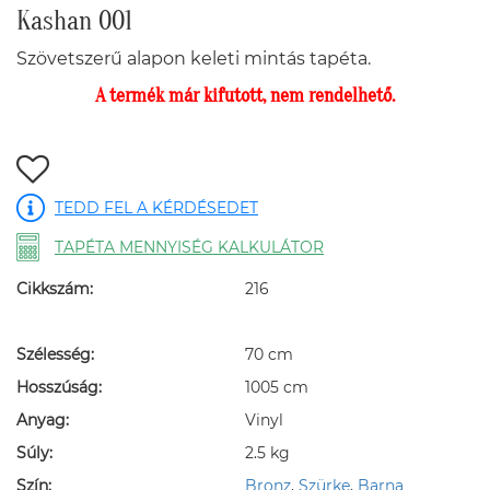
Kashan 001
Szövetszerű alapon keleti mintás tapéta.
A termék már kifutott, nem rendelhető.
TEDD FEL A KÉRDÉSEDET
TAPÉTA MENNYISÉG KALKULÁTOR
Cikkszám:
216
Szélesség:
70 cm
Hosszúság:
1005 cm
Anyag:
Vinyl
Súly:
2.5 kg
Szín:
Bronz
,
Szürke
,
Barna