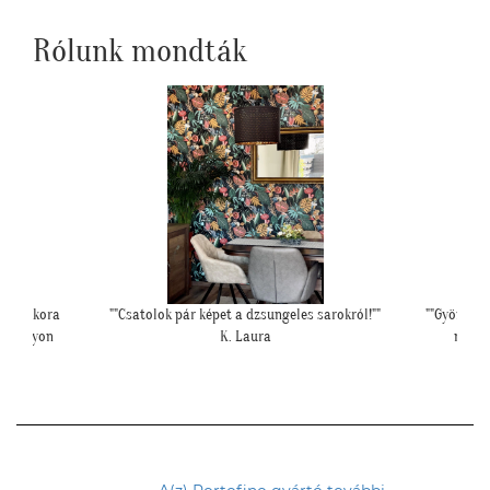
Rólunk mondták
 sok ekkora
""Csatolok pár képet a dzsungeles sarokról!""
""Gyönyörű
ny nagyon
K. Laura
mivel