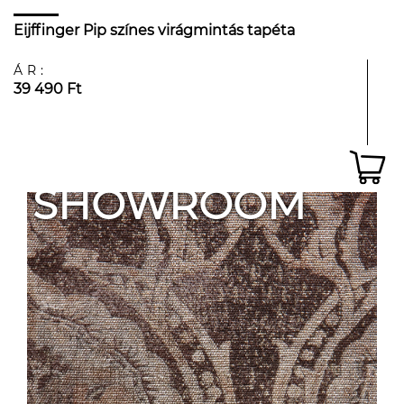
Eijffinger Pip színes virágmintás tapéta
ÁR:
39 490 Ft
SHOWROOM