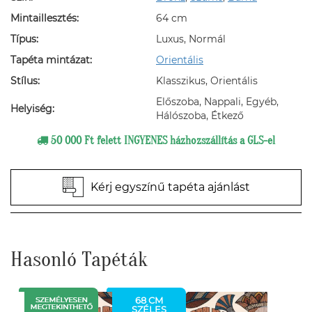
Mintaillesztés:
64 cm
Típus:
Luxus, Normál
Tapéta mintázat:
Orientális
Stílus:
Klasszikus, Orientális
Előszoba, Nappali, Egyéb,
Helyiség:
Hálószoba, Étkező
50 000 Ft felett INGYENES házhozszállítás a GLS-el
Kérj egyszínű tapéta ajánlást
Hasonló Tapéták
68 CM
SZÉLES