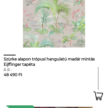
Szürke alapon trópusi hangulatú madár mintás
Eijffinger tapéta
ÁR:
48 490 Ft