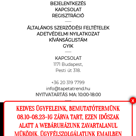
BEJELENTKEZÉS
KAPCSOLAT
REGISZTRÁCIÓ
ÁLTALÁNOS SZERZŐDÉSI FELTÉTELEK
ADETVÉDELMI NYILATKOZAT
KÍVÁNSÁGLISTÁM
GYIK
KAPCSOLAT
1171 Budapest,
Pesti út 318.
+36 20 319 7799
info@tapetatrend.hu
NYITVATARTÁS MA:
10:00-18:00
X
KEDVES ÜGYFELEINK, BEMUTATÓTERMÜNK
Ez a weboldal cookie-kat használ, hogy a
08.10-08.23-IG ZÁRVA TART, EZEN IDŐSZAK
lehető legjobb élményt nyújtsa honlapunkon.
ALATT A WEBÁRUHÁZUNK ZAVARTALANUL
Beállítások
MÜKÖDIK, ÜGYFÉLSZOLGÁLATUNK EMAILBEN
Az online fizetést a Barion Payment Zrt. biztosítja, MNB engedély