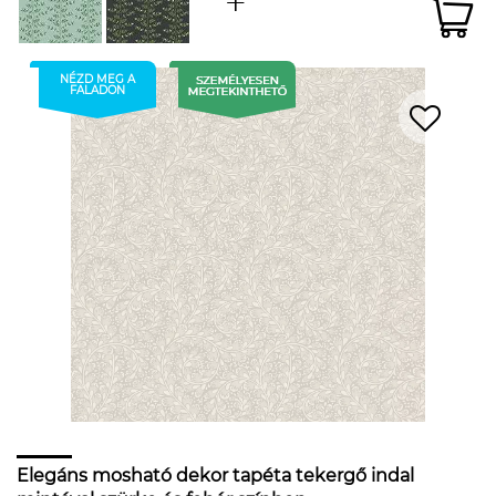
NÉZD MEG A
FALADON
Elegáns mosható dekor tapéta tekergő indal