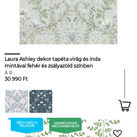
Laura Ashley dekor tapéta virág és inda
mintával fehér és zsályazöld színben
ÁR:
30 990 Ft
NÉZD MEG A
FALADON