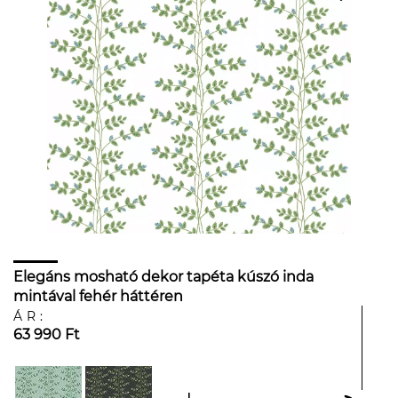
Elegáns mosható dekor tapéta kúszó inda
mintával fehér háttéren
ÁR:
63 990 Ft