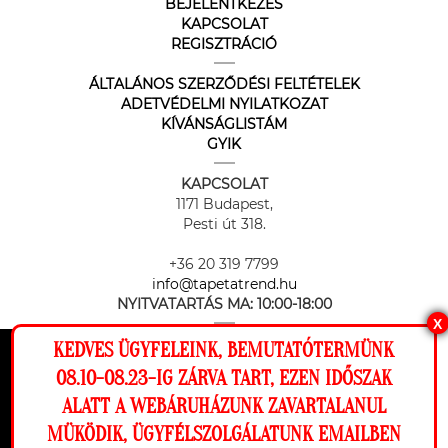
BEJELENTKEZÉS
KAPCSOLAT
REGISZTRÁCIÓ
ÁLTALÁNOS SZERZŐDÉSI FELTÉTELEK
ADETVÉDELMI NYILATKOZAT
KÍVÁNSÁGLISTÁM
GYIK
KAPCSOLAT
1171 Budapest,
Pesti út 318.
+36 20 319 7799
info@tapetatrend.hu
NYITVATARTÁS MA:
10:00-18:00
X
KEDVES ÜGYFELEINK, BEMUTATÓTERMÜNK
Ez a weboldal cookie-kat használ, hogy a
08.10-08.23-IG ZÁRVA TART, EZEN IDŐSZAK
lehető legjobb élményt nyújtsa honlapunkon.
ALATT A WEBÁRUHÁZUNK ZAVARTALANUL
Beállítások
MÜKÖDIK, ÜGYFÉLSZOLGÁLATUNK EMAILBEN
Az online fizetést a Barion Payment Zrt. biztosítja, MNB engedély