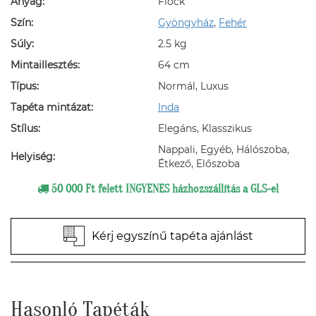
Anyag:
Flock
Szín:
Gyöngyház
,
Fehér
Súly:
2.5 kg
Mintaillesztés:
64 cm
Típus:
Normál, Luxus
Tapéta mintázat:
Inda
Stílus:
Elegáns, Klasszikus
Nappali, Egyéb, Hálószoba,
Helyiség:
Étkező, Előszoba
50 000 Ft felett INGYENES házhozszállítás a GLS-el
Kérj egyszínű tapéta ajánlást
Hasonló Tapéták