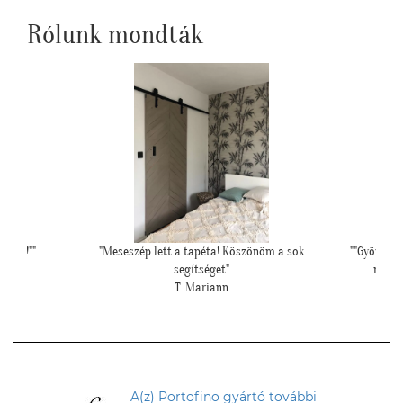
Rólunk mondták
 a sok
""Gyönyörűek a tapéták. A szakember is boldog volt,
""Elegáns
mivel tényleg könnyű volt feltenni, magas
minőségüknek köszönhetően!""
L. P. Katalin
A(z) Portofino gyártó további