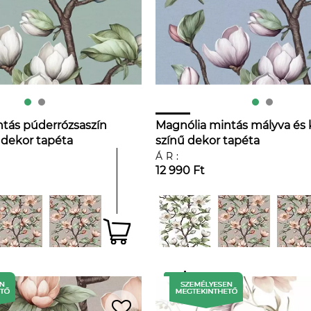
tás púderrózsaszín
Magnólia mintás mályva és
 dekor tapéta
színű dekor tapéta
ÁR:
12 990 Ft