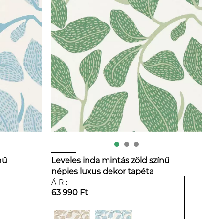
nű
Leveles inda mintás zöld színű
népies luxus dekor tapéta
ÁR:
63 990 Ft