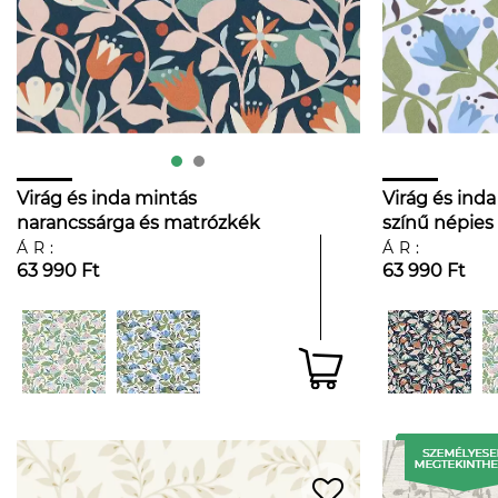
Virág és inda mintás
Virág és inda
narancssárga és matrózkék
színű népies
színű népies luxus dekor tapéta
ÁR:
ÁR:
63 990 Ft
63 990 Ft