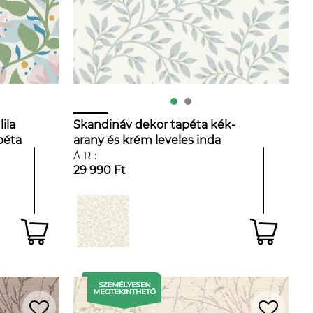
ila
Skandináv dekor tapéta kék-
péta
arany és krém leveles inda
mintával
ÁR:
29 990 Ft