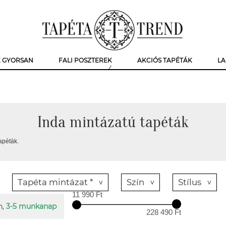
K GYORSAN
FALI POSZTEREK
AKCIÓS TAPÉTÁK
LA
Inda mintázatú tapéták
apéták.
Tapéta mintázat *
Szín
Stílus
11 990 Ft
n,
3-5 munkanap
228 490 Ft