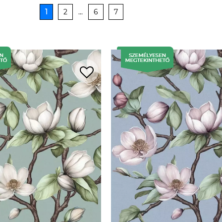
1
2
...
6
7