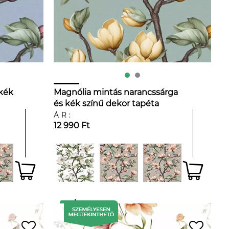
 kék
Magnólia mintás narancssárga
és kék színű dekor tapéta
ÁR:
12 990 Ft