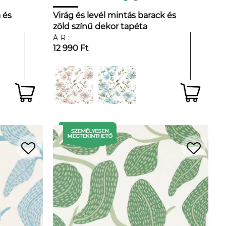
 és
Virág és levél mintás barack és
zöld színű dekor tapéta
ÁR:
12 990 Ft