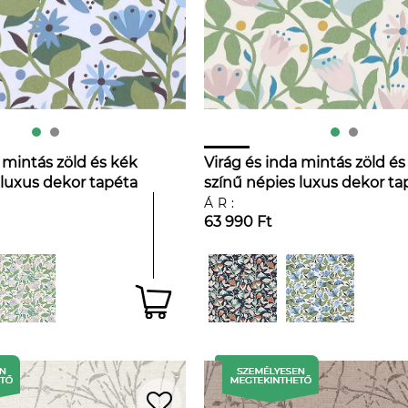
 mintás zöld és kék
Virág és inda mintás zöld és l
 luxus dekor tapéta
színű népies luxus dekor ta
ÁR:
63 990 Ft