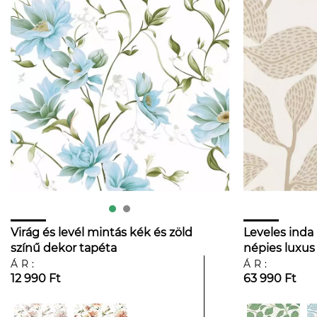
Virág és levél mintás kék és zöld
Leveles inda
színű dekor tapéta
népies luxus
ÁR:
ÁR:
12 990 Ft
63 990 Ft