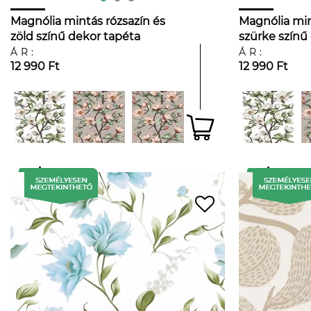
Magnólia mintás rózsazín és
Magnólia min
zöld színű dekor tapéta
szürke színű
ÁR:
ÁR:
12 990 Ft
12 990 Ft