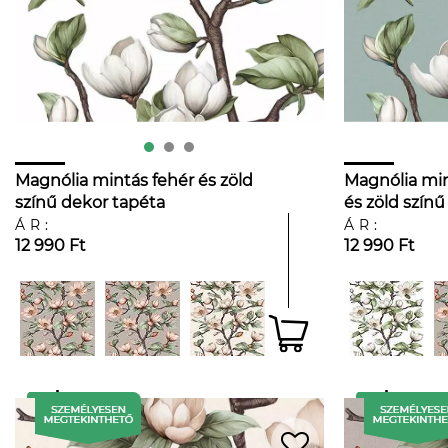
Magnólia mintás fehér és zöld
Magnólia min
színű dekor tapéta
és zöld színű
ÁR:
ÁR:
12 990 Ft
12 990 Ft