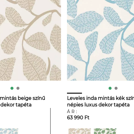
 mintás beige színű
Leveles inda mintás kék szí
 dekor tapéta
népies luxus dekor tapéta
ÁR:
63 990 Ft