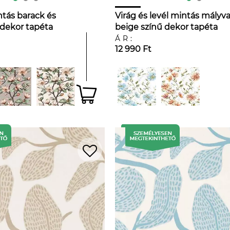
tás barack és
Virág és levél mintás mályva
 dekor tapéta
beige színű dekor tapéta
ÁR:
12 990 Ft