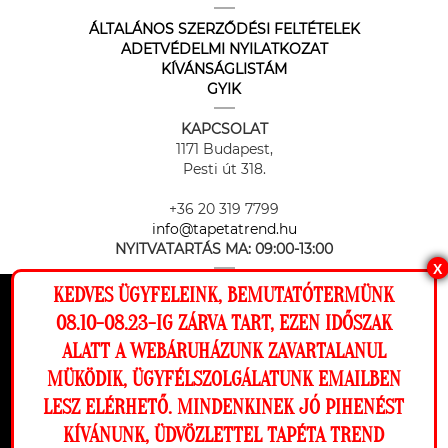
ÁLTALÁNOS SZERZŐDÉSI FELTÉTELEK
ADETVÉDELMI NYILATKOZAT
KÍVÁNSÁGLISTÁM
GYIK
KAPCSOLAT
1171 Budapest,
Pesti út 318.
+36 20 319 7799
info@tapetatrend.hu
NYITVATARTÁS MA:
09:00-13:00
X
KEDVES ÜGYFELEINK, BEMUTATÓTERMÜNK
Ez a weboldal cookie-kat használ, hogy a
08.10-08.23-IG ZÁRVA TART, EZEN IDŐSZAK
lehető legjobb élményt nyújtsa honlapunkon.
ALATT A WEBÁRUHÁZUNK ZAVARTALANUL
Beállítások
MÜKÖDIK, ÜGYFÉLSZOLGÁLATUNK EMAILBEN
Az online fizetést a Barion Payment Zrt. biztosítja, MNB engedély
száma: H-EN-I-1064/2013
LESZ ELÉRHETŐ. MINDENKINEK JÓ PIHENÉST
Elutasítom
Engedélyezem
KÍVÁNUNK, ÜDVÖZLETTEL TAPÉTA TREND