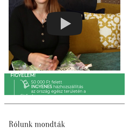
FIGYELEM!
50 000 Ft felett
INGYENES
házhozszállítás
az ország egész területén a
GLS-el.
Rólunk mondták