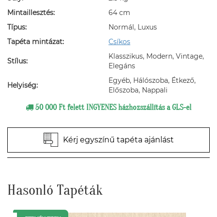
Mintaillesztés:
64 cm
Típus:
Normál, Luxus
Tapéta mintázat:
Csíkos
Klasszikus, Modern, Vintage,
Stílus:
Elegáns
Egyéb, Hálószoba, Étkező,
Helyiség:
Előszoba, Nappali
50 000 Ft felett INGYENES házhozszállítás a GLS-el
Kérj egyszínű tapéta ajánlást
Hasonló Tapéták