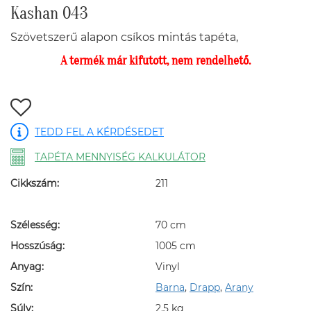
Kashan 043
Szövetszerű alapon csíkos mintás tapéta,
A termék már kifutott, nem rendelhető.
TEDD FEL A KÉRDÉSEDET
TAPÉTA MENNYISÉG KALKULÁTOR
Cikkszám:
211
Szélesség:
70 cm
Hosszúság:
1005 cm
Anyag:
Vinyl
Szín:
Barna
,
Drapp
,
Arany
Súly:
2.5 kg