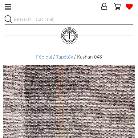
Főoldal
/
Tapéták
/ Kashan 043