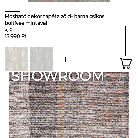
Mosható dekor tapéta zöld- barna csíkos
boltíves mintával
ÁR:
15 990 Ft
SHOWROOM