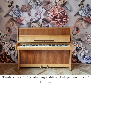
"Csodálatos a fotótapéta még szebb mint ahogy gondoltam!"
"F
L. Ilona