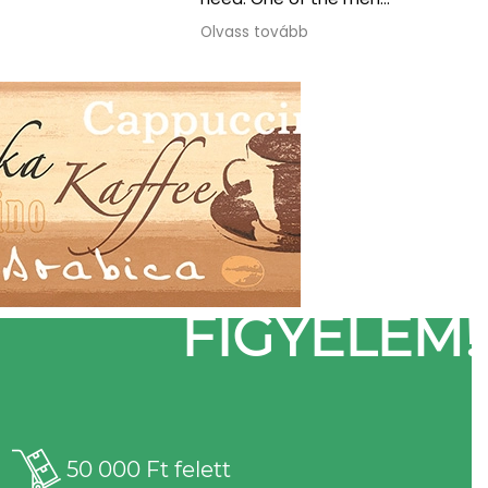
also spoke English.
Olvass tovább
FIGYELEM!
50 000 Ft felett