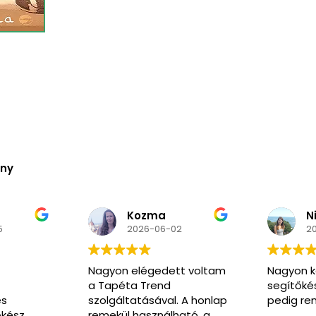
ény
Kozma
N
5
2026-06-02
2
Nagyon elégedett voltam
Nagyon k
a Tapéta Trend
segítőkés
és
szolgáltatásával. A honlap
pedig ren
őkész
remekül használható, a