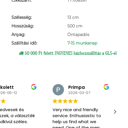
Cikkszám:
TT1106591
Szélesség:
13 cm
Hosszúság:
500 cm
Anyag:
Öntapadós
Szállítási idő:
7-15 munkanap
50 000 Ft felett INGYENES házhozszállítás a GLS-el
ikolett
Primpa
026-05-12
2026-03-07
edvesek és
Very nice and friendly
M
zek, a választék
service. Enthusiastic to
s
dkívül széles.
help us find what we
s
need. One of the men