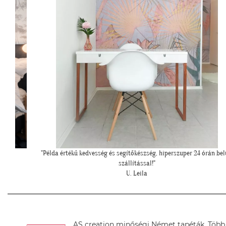
k""
"Példa értékű kedvesség és segítőkészség, hiperszuper 24 órán bel
szállítással!"
U. Leila
AS creation minőségi Német tapéták. Több sz