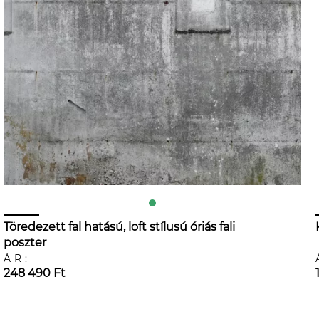
Töredezett fal hatású, loft stílusú óriás fali
poszter
ÁR:
248 490 Ft