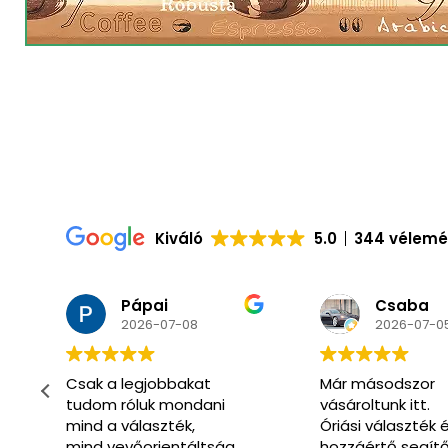
Kiváló
5.0
344 vélem
Pápai
Csaba
2026-07-08
2026-07-0
Csak a legjobbakat
Már másodszor
tudom róluk mondani
vásároltunk itt.
mind a választék,
Óriási választék 
t
mind vevőorientáltság
hozzáértő segít