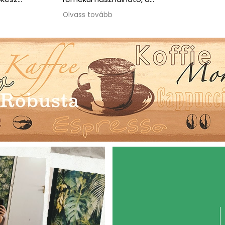
kommunikáció végig
Olvass tovább
korrekt és segítőkész volt.
Amikor időnyomásba
kerültünk, rugalmasan
ajánlottak alternatív
megoldást, ami nagy
segítség volt. Jó szívvel
ajánlom a csapatot.