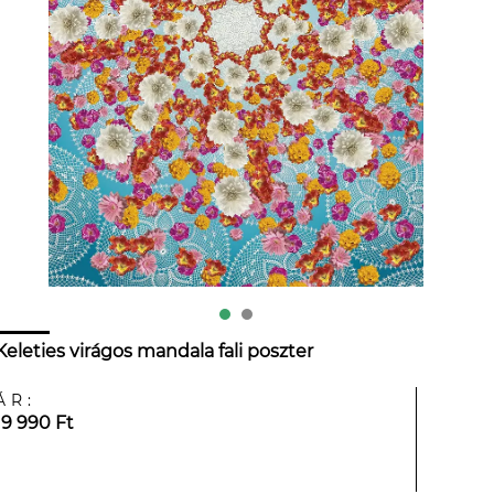
Keleties virágos mandala fali poszter
ÁR:
19 990 Ft