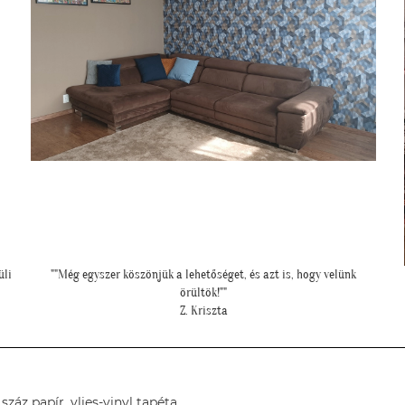
üli
""Még egyszer köszönjük a lehetőséget, és azt is, hogy velünk
örültök!""
Z. Kriszta
áz papír, vlies-vinyl tapéta.