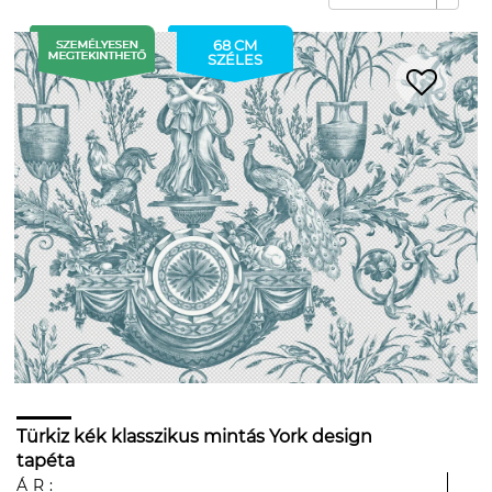
68 CM
SZÉLES
Türkiz kék klasszikus mintás York design
tapéta
ÁR: