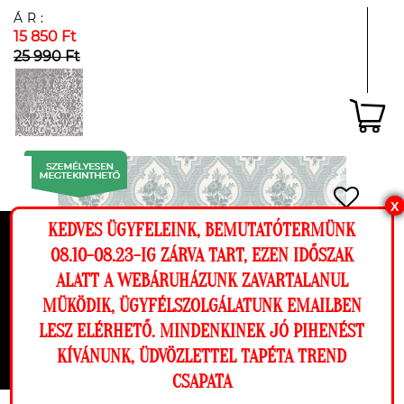
ÁR:
15 850 Ft
25 990 Ft
X
KEDVES ÜGYFELEINK, BEMUTATÓTERMÜNK
Ez a weboldal cookie-kat használ, hogy a
08.10-08.23-IG ZÁRVA TART, EZEN IDŐSZAK
lehető legjobb élményt nyújtsa honlapunkon.
ALATT A WEBÁRUHÁZUNK ZAVARTALANUL
Beállítások
MÜKÖDIK, ÜGYFÉLSZOLGÁLATUNK EMAILBEN
LESZ ELÉRHETŐ. MINDENKINEK JÓ PIHENÉST
Elutasítom
Engedélyezem
KÍVÁNUNK, ÜDVÖZLETTEL TAPÉTA TREND
CSAPATA
Megnézem a falamon