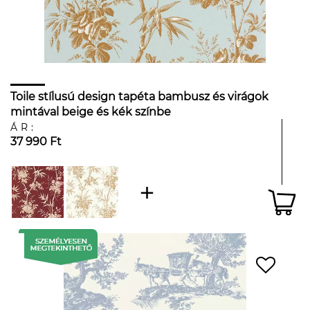
Toile stílusú design tapéta bambusz és virágok
mintával beige és kék színbe
ÁR:
37 990 Ft