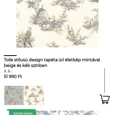
Toile stílusú design tapéta úri életkép mintával
beige és kék színben
ÁR:
51 990 Ft