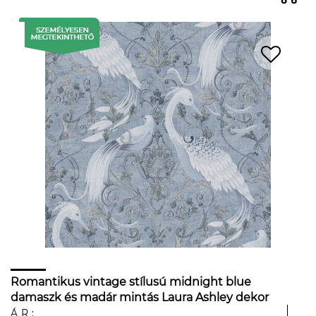
Romantikus vintage stílusú midnight blue
damaszk és madár mintás Laura Ashley dekor
tapéta
ÁR: