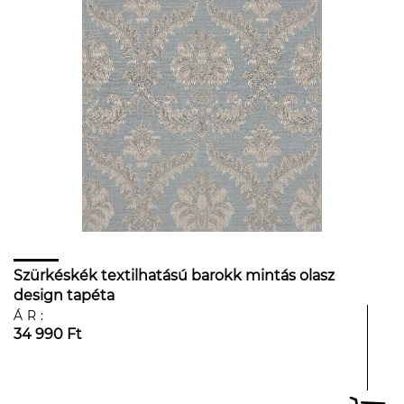
Szürkéskék textilhatású barokk mintás olasz
design tapéta
ÁR:
34 990 Ft