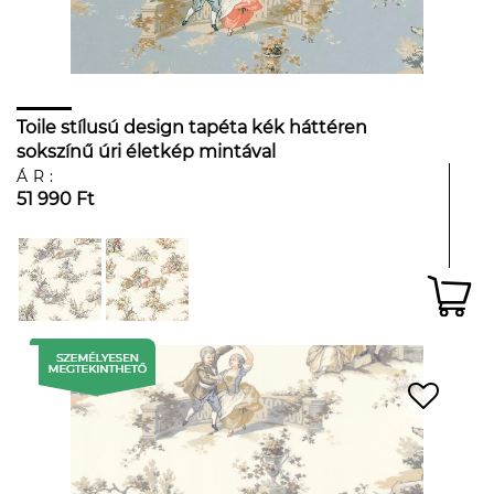
Toile stílusú design tapéta kék háttéren
sokszínű úri életkép mintával
ÁR:
51 990 Ft