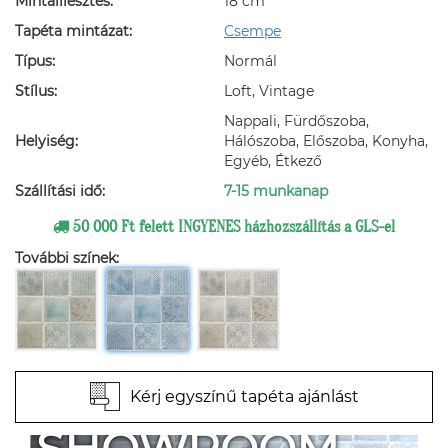
Mintaillesztés:
18 cm
Tapéta mintázat:
Csempe
Típus:
Normál
Stílus:
Loft, Vintage
Nappali, Fürdőszoba,
Helyiség:
Hálószoba, Előszoba, Konyha,
Egyéb, Étkező
Szállítási idő:
7-15 munkanap
50 000 Ft felett INGYENES házhozszállítás a GLS-el
További színek:
Kérj egyszínű tapéta ajánlást