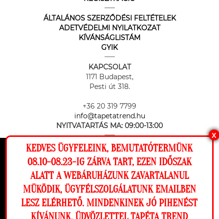
ÁLTALÁNOS SZERZŐDÉSI FELTÉTELEK
ADETVÉDELMI NYILATKOZAT
KÍVÁNSÁGLISTÁM
GYIK
KAPCSOLAT
1171 Budapest,
Pesti út 318.
+36 20 319 7799
info@tapetatrend.hu
NYITVATARTÁS MA:
09:00-13:00
X
KEDVES ÜGYFELEINK, BEMUTATÓTERMÜNK
Ez a weboldal cookie-kat használ, hogy a
08.10-08.23-IG ZÁRVA TART, EZEN IDŐSZAK
lehető legjobb élményt nyújtsa honlapunkon.
ALATT A WEBÁRUHÁZUNK ZAVARTALANUL
Beállítások
MÜKÖDIK, ÜGYFÉLSZOLGÁLATUNK EMAILBEN
Az online fizetést a Barion Payment Zrt. biztosítja, MNB engedély
száma: H-EN-I-1064/2013
LESZ ELÉRHETŐ. MINDENKINEK JÓ PIHENÉST
Elutasítom
Engedélyezem
KÍVÁNUNK, ÜDVÖZLETTEL TAPÉTA TREND