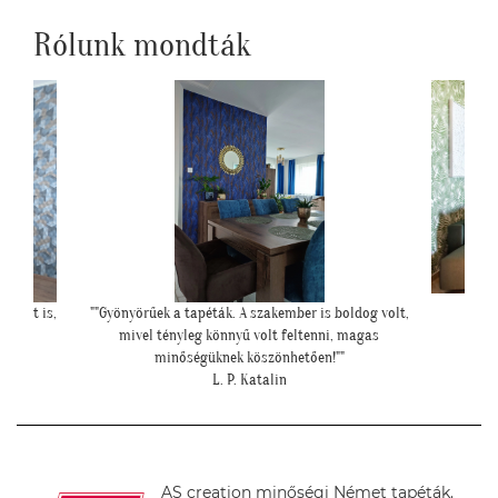
Rólunk mondták
és azt is,
""Gyönyörűek a tapéták. A szakember is boldog volt,
""El
mivel tényleg könnyű volt feltenni, magas
minőségüknek köszönhetően!""
L. P. Katalin
AS creation minőségi Német tapéták.