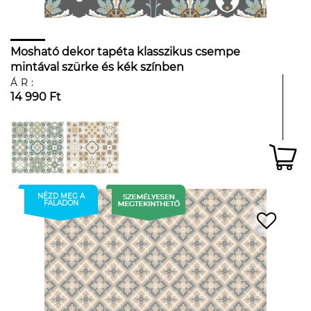
Mosható dekor tapéta klasszikus csempe
mintával szürke és kék színben
ÁR:
14 990 Ft
NÉZD MEG A
FALADON