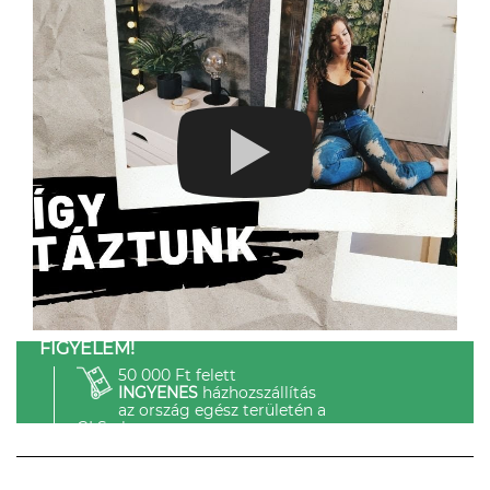
FIGYELEM!
50 000 Ft felett
INGYENES
házhozszállítás
az ország egész területén a
GLS-el.