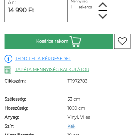
Mennyiség:
Ár:
Tekercs
14 990 Ft
Kosárba rakom
TEDD FEL A KÉRDÉSEDET
TAPÉTA MENNYISÉG KALKULÁTOR
Cikkszám:
TT972783
Szélesség:
53 cm
Hosszúság:
1000 cm
Anyag:
Vinyl, Vlies
Szín:
Kék