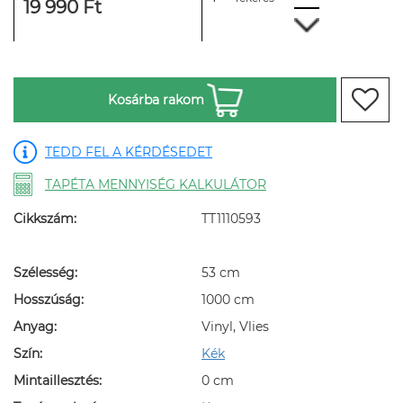
19 990 Ft
Kosárba rakom
TEDD FEL A KÉRDÉSEDET
TAPÉTA MENNYISÉG KALKULÁTOR
Cikkszám:
TT1110593
Szélesség:
53 cm
Hosszúság:
1000 cm
Anyag:
Vinyl, Vlies
Szín:
Kék
Mintaillesztés:
0 cm