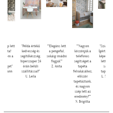
seszép lett
"Példa értékű
""Elegáns lett
""Nagyon
"Szia Kris
 tapéta!
kedvesség és
a pengefal,
köszönjük a
Ígértem n
szönöm a
segítőkészség,
sokáig imádni
telefonos
képeket. I
sok
hiperszuper 24
fogjuk""
segítséget a
lett a b
gítséget"
órán belüli
Z. Anita
tapéta
sarok 
. Mariann
szállítással!"
felrakásához,
tapétáva
U. Leila
először
L. Nikol
tapétáztunk,
és nagyon
szép lett az
eredmény!""
N. Brigitta