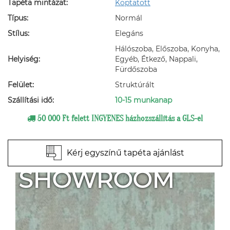
Tapéta mintázat:
Koptatott
Típus:
Normál
Stílus:
Elegáns
Hálószoba, Előszoba, Konyha,
Helyiség:
Egyéb, Étkező, Nappali,
Fürdőszoba
Felület:
Struktúrált
Szállítási idő:
10-15 munkanap
50 000 Ft felett INGYENES házhozszállítás a GLS-el
Kérj egyszínű tapéta ajánlást
SHOWROOM