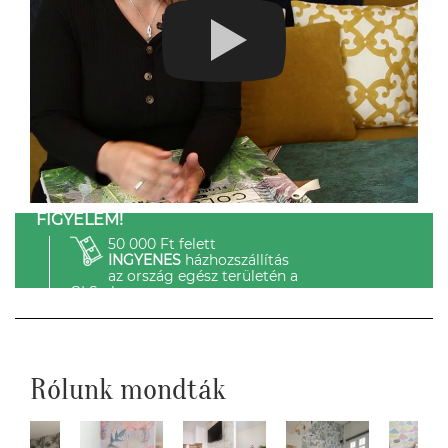
FIGYELEM!
50 000 Ft felett
INGYENES
házhozszállítás
az ország egész területén a
GLS-el.
Rólunk mondták