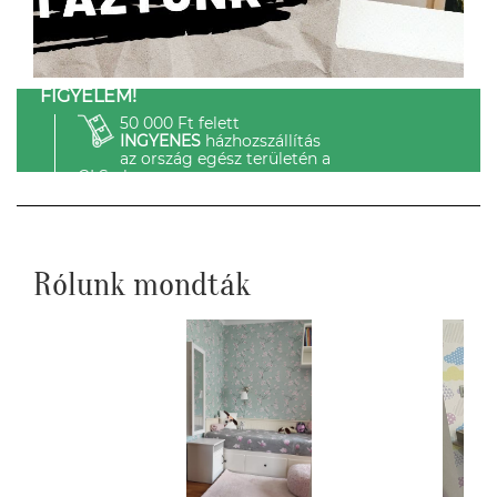
FIGYELEM!
50 000 Ft felett
INGYENES
házhozszállítás
az ország egész területén a
GLS-el.
Rólunk mondták