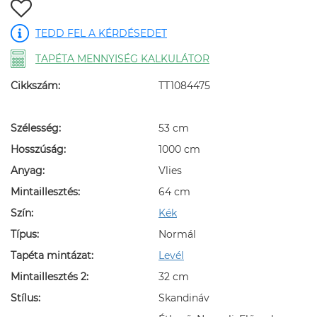
TEDD FEL A KÉRDÉSEDET
TAPÉTA MENNYISÉG KALKULÁTOR
Cikkszám:
TT1084475
Szélesség:
53 cm
Hosszúság:
1000 cm
Anyag:
Vlies
Mintaillesztés:
64 cm
Szín:
Kék
Típus:
Normál
Tapéta mintázat:
Levél
Mintaillesztés 2:
32 cm
Stílus:
Skandináv