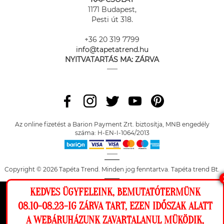
1171 Budapest,
Pesti út 318.
+36 20 319 7799
info@tapetatrend.hu
NYITVATARTÁS MA:
ZÁRVA
Az online fizetést a Barion Payment Zrt. biztosítja, MNB engedély
száma: H-EN-I-1064/2013
Copyright © 2026 Tapéta Trend. Minden jog fenntartva. Tapéta trend Bt.
KEDVES ÜGYFELEINK, BEMUTATÓTERMÜNK
Ez a weboldal cookie-kat használ, hogy a
08.10-08.23-IG ZÁRVA TART, EZEN IDŐSZAK ALATT
lehető legjobb élményt nyújtsa honlapunkon.
A WEBÁRUHÁZUNK ZAVARTALANUL MÜKÖDIK,