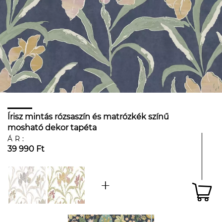
Írisz mintás rózsaszín és matrózkék színű
mosható dekor tapéta
ÁR:
39 990 Ft