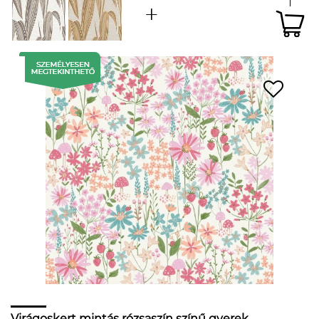
Virágoskert mintás rózsaszín színű gyerek