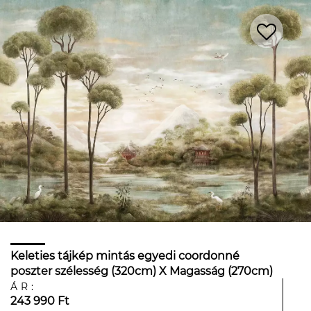
Keleties tájkép mintás egyedi coordonné
poszter szélesség (320cm) X Magasság (270cm)
vinyl
ÁR:
243 990 Ft