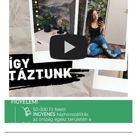
FIGYELEM!
50 000 Ft felett
INGYENES
házhozszállítás
az ország egész területén a
GLS-el.