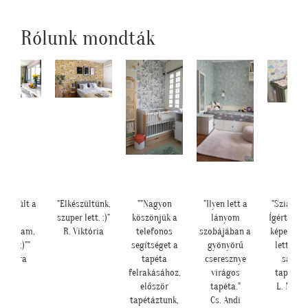
Rólunk mondták
készültünk,
""Nagyon
"Ilyen lett a
"Szia Kriszti!
"Kedve
er lett. :)"
köszönjük a
lányom
Ígértem neked
Tapétatre
 Viktória
telefonos
szobájában a
képeket. Ilyen
Köszönö
segítséget a
gyönyörű
lett a baba
makis tap
tapéta
cseresznye
sarok a
Jó válas
felrakásához,
virágos
tapétával."
lett nagy
először
tapéta."
L. Nikolett
T. Tünd
tapétáztunk,
Cs. Andi