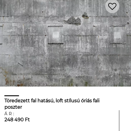
Töredezett fal hatású, loft stílusú óriás fali
poszter
ÁR:
248 490 Ft