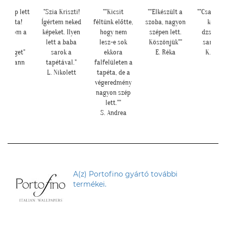
tt
"Szia Kriszti!
""Kicsit
""Elkészült a
""Csatolok pár
Ígértem neked
féltünk előtte,
szoba, nagyon
képet a
a
képeket. Ilyen
hogy nem
szépen lett.
dzsungeles
l
lett a baba
lesz-e sok
Köszönjük""
sarokról!""
sarok a
ekkora
E. Réka
K. Laura
tapétával."
falfelületen a
L. Nikolett
tapéta, de a
végeredmény
nagyon szép
lett.""
S. Andrea
A(z) Portofino gyártó további
termékei.