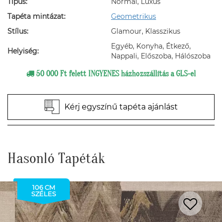
Típus:
Normál, Luxus
Tapéta mintázat:
Geometrikus
Stílus:
Glamour, Klasszikus
Egyéb, Konyha, Étkező,
Helyiség:
Nappali, Előszoba, Hálószoba
50 000 Ft felett INGYENES házhozszállítás a GLS-el
Kérj egyszínű tapéta ajánlást
Hasonló Tapéták
106 CM
SZÉLES