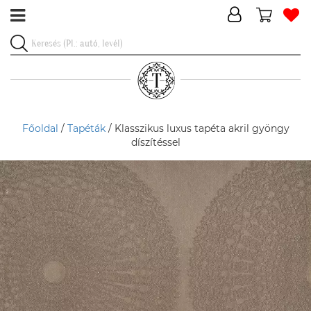
Főoldal
/
Tapéták
/ Klasszikus luxus tapéta akril gyöngy
díszítéssel