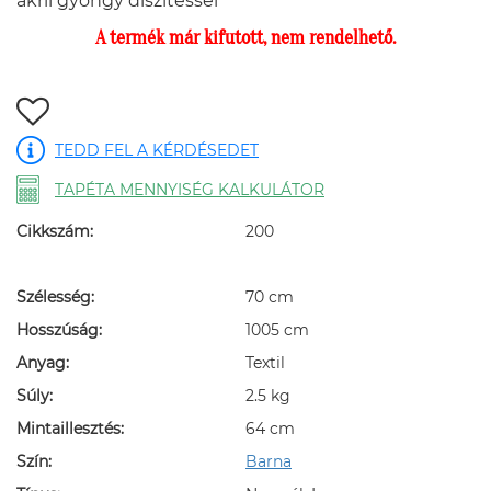
akril gyöngy díszítéssel
A termék már kifutott, nem rendelhető.
TEDD FEL A KÉRDÉSEDET
TAPÉTA MENNYISÉG KALKULÁTOR
Cikkszám:
200
Szélesség:
70 cm
Hosszúság:
1005 cm
Anyag:
Textil
Súly:
2.5 kg
Mintaillesztés:
64 cm
Szín:
Barna