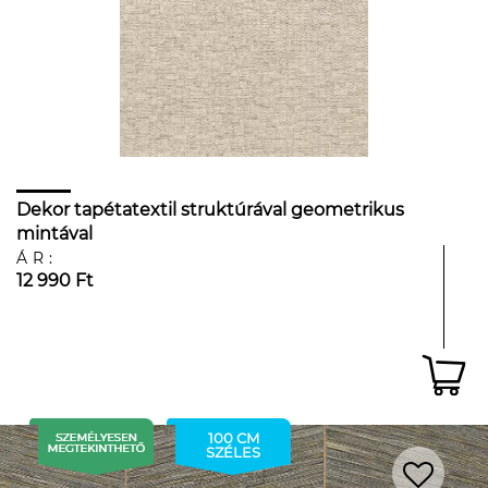
Dekor tapétatextil struktúrával geometrikus
mintával
ÁR:
12 990 Ft
100 CM
SZÉLES