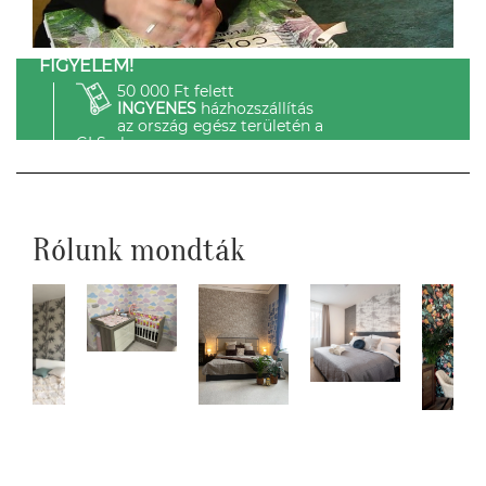
FIGYELEM!
50 000 Ft felett
INGYENES
házhozszállítás
az ország egész területén a
GLS-el.
Rólunk mondták