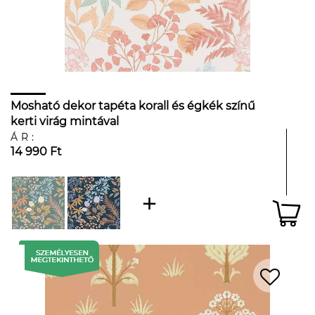
Mosható dekor tapéta korall és égkék színű
kerti virág mintával
ÁR:
14 990 Ft