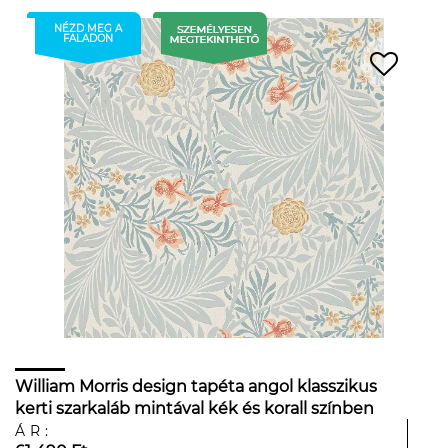
NÉZD MEG A
FALADON
William Morris design tapéta angol klasszikus
kerti szarkaláb mintával kék és korall színben
ÁR: