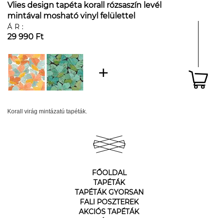
Vlies design tapéta korall rózsaszín levél
mintával mosható vinyl felülettel
ÁR:
29 990 Ft
Korall virág mintázatú tapéták.
FŐOLDAL
TAPÉTÁK
TAPÉTÁK GYORSAN
FALI POSZTEREK
AKCIÓS TAPÉTÁK