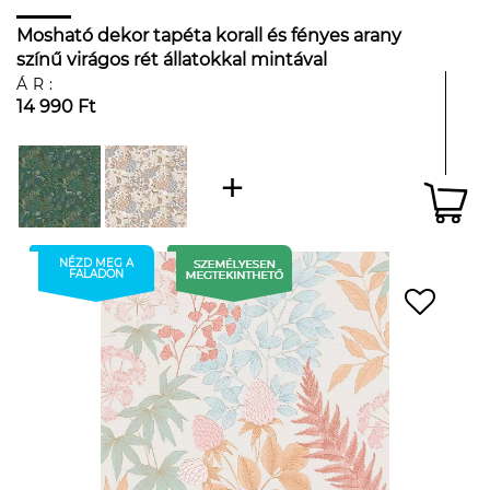
Mosható dekor tapéta korall és fényes arany
színű virágos rét állatokkal mintával
ÁR:
14 990 Ft
NÉZD MEG A
FALADON