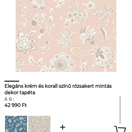
Elegáns krém és korall színű rózsakert mintás
dekor tapéta
ÁR:
42 990 Ft