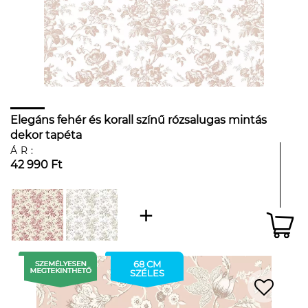
Elegáns fehér és korall színű rózsalugas mintás
dekor tapéta
ÁR:
42 990 Ft
68 CM
SZÉLES