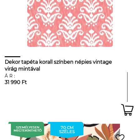
Dekor tapéta korall színben népies vintage
virág mintával
ÁR:
31 990 Ft
70 CM
SZÉLES