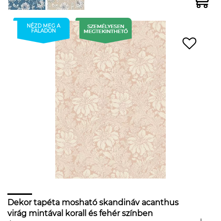
NÉZD MEG A
FALADON
Dekor tapéta mosható skandináv acanthus
virág mintával korall és fehér színben