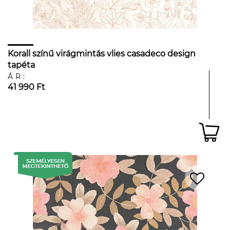
Korall színű virágmintás vlies casadeco design
tapéta
ÁR:
41 990 Ft