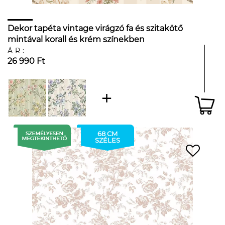
Dekor tapéta vintage virágzó fa és szitakötő
mintával korall és krém színekben
ÁR:
26 990 Ft
68 CM
SZÉLES