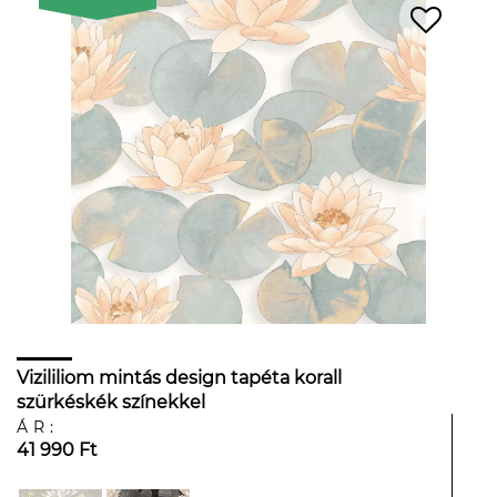
Vizililiom mintás design tapéta korall
szürkéskék színekkel
ÁR:
41 990 Ft