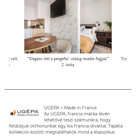
i fogjuk""
"Csodálatos a fotótapéta még szebb mint ahogy
"Ilyen
gondoltam!"
L. Ilona
UGEPA = Made in France
Az UGEPA, francia márka lévén
lehetővé teszi számunkra, hogy
feldobjuk otthonunkat egy kis francia divattal. Tapéta
kollekciói között megtalálhatók mind a klasszikus