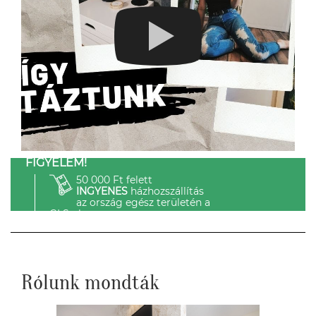
FIGYELEM!
50 000 Ft felett
INGYENES
házhozszállítás
az ország egész területén a
GLS-el.
Rólunk mondták