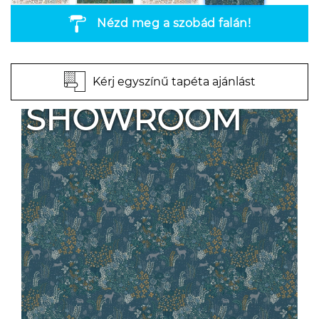
Nézd meg a szobád falán!
Kérj egyszínű tapéta ajánlást
SHOWROOM