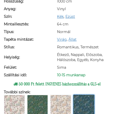
Hosszúság:
1000 cm
Anyag:
Vinyl
Szín:
Kék
,
Ezüst
Mintaillesztés:
64 cm
Típus:
Normál
Tapéta mintázat:
Virág
,
Állat
Stílus:
Romantikus, Természet
Étkező, Nappali, Előszoba,
Helyiség:
Hálószoba, Egyéb, Konyha
Felület:
Sima
Szállítási idő:
10-15 munkanap
50 000 Ft felett INGYENES házhozszállítás a GLS-el
További színek: