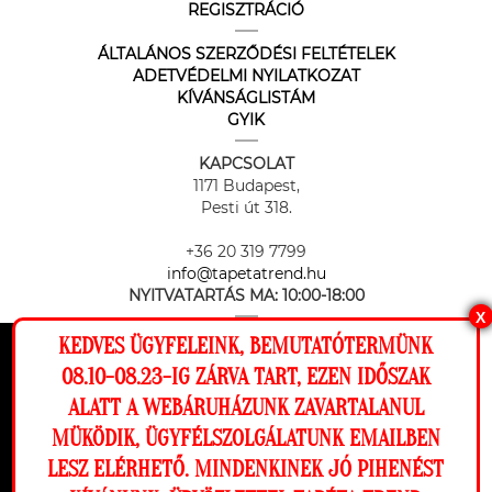
REGISZTRÁCIÓ
ÁLTALÁNOS SZERZŐDÉSI FELTÉTELEK
ADETVÉDELMI NYILATKOZAT
KÍVÁNSÁGLISTÁM
GYIK
KAPCSOLAT
1171 Budapest,
Pesti út 318.
+36 20 319 7799
info@tapetatrend.hu
NYITVATARTÁS MA:
10:00-18:00
X
KEDVES ÜGYFELEINK, BEMUTATÓTERMÜNK
Ez a weboldal cookie-kat használ, hogy a
08.10-08.23-IG ZÁRVA TART, EZEN IDŐSZAK
lehető legjobb élményt nyújtsa honlapunkon.
ALATT A WEBÁRUHÁZUNK ZAVARTALANUL
Beállítások
MÜKÖDIK, ÜGYFÉLSZOLGÁLATUNK EMAILBEN
Az online fizetést a Barion Payment Zrt. biztosítja, MNB engedély
száma: H-EN-I-1064/2013
LESZ ELÉRHETŐ. MINDENKINEK JÓ PIHENÉST
Elutasítom
Engedélyezem