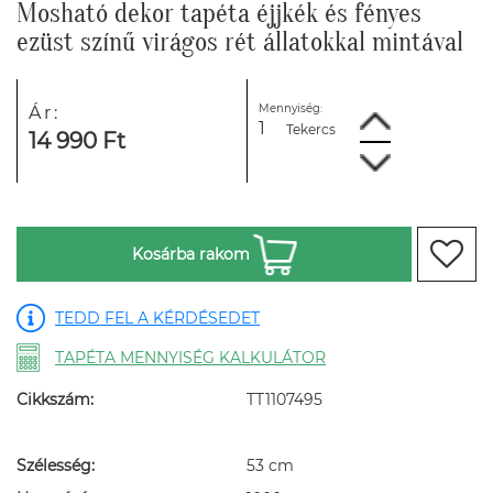
Mosható dekor tapéta éjjkék és fényes
ezüst színű virágos rét állatokkal mintával
Mennyiség:
Ár:
Tekercs
14 990 Ft
Kosárba rakom
TEDD FEL A KÉRDÉSEDET
TAPÉTA MENNYISÉG KALKULÁTOR
Cikkszám:
TT1107495
Szélesség:
53 cm