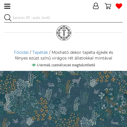
Főoldal
/
Tapéták
/ Mosható dekor tapéta éjjkék és
fényes ezüst színű virágos rét állatokkal mintával
A termék személyesen megtekinthető