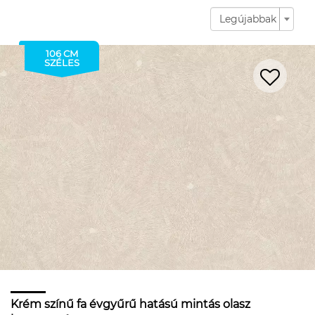
Legújabbak
106 CM
SZÉLES
Krém színű fa évgyűrű hatású mintás olasz