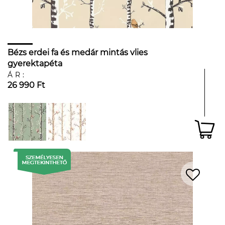
Bézs erdei fa és medár mintás vlies
gyerektapéta
ÁR:
26 990 Ft