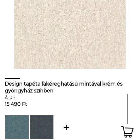
Design tapéta fakéreghatású mintával krém és
gyöngyház színben
ÁR:
15 490 Ft