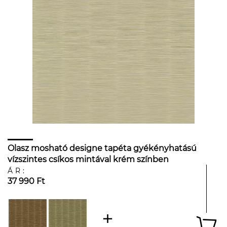
Olasz mosható designe tapéta gyékényhatású
vízszintes csíkos mintával krém színben
ÁR:
37 990 Ft