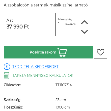
A szobafotón a termék másik színe látható
Mennyiség:
Ár:
Tekercs
37 990 Ft
Kosárba rakom
TEDD FEL A KÉRDÉSEDET
TAPÉTA MENNYISÉG KALKULÁTOR
Cikkszám:
TT1107314
Szélesség:
53 cm
Hosszúság:
1000 cm