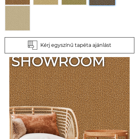
Kérj egyszínű tapéta ajánlást
SHOWROOM