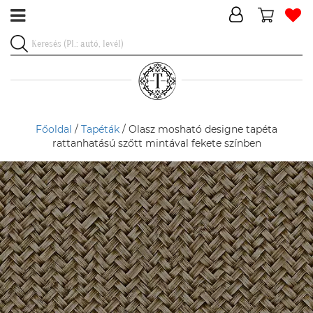
Főoldal
/
Tapéták
/ Olasz mosható designe tapéta
rattanhatású szőtt mintával fekete színben