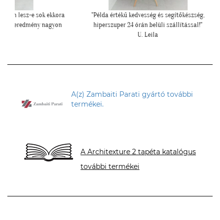
 sok ekkora
"Példa értékű kedvesség és segítőkészség,
""Még egy
ny nagyon
hiperszuper 24 órán belüli szállítással!"
U. Leila
A(z) Zambaiti Parati gyártó további
termékei.
A Architexture 2 tapéta katalógus
további termékei