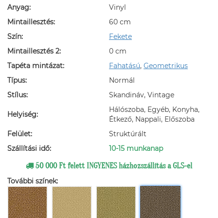
Anyag:
Vinyl
Mintaillesztés:
60 cm
Szín:
Fekete
Mintaillesztés 2:
0 cm
Tapéta mintázat:
Fahatású
,
Geometrikus
Típus:
Normál
Stílus:
Skandináv, Vintage
Hálószoba, Egyéb, Konyha,
Helyiség:
Étkező, Nappali, Előszoba
Felület:
Struktúrált
Szállítási idő:
10-15 munkanap
50 000 Ft felett INGYENES házhozszállítás a GLS-el
További színek: