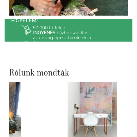
FIGYELEM!
50 000 Ft felett
INGYENES
házhozszállítás
az ország egész területén a
GLS-el.
Rólunk mondták