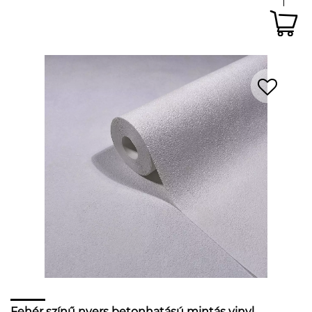
Fehér színű nyers betonhatású mintás vinyl