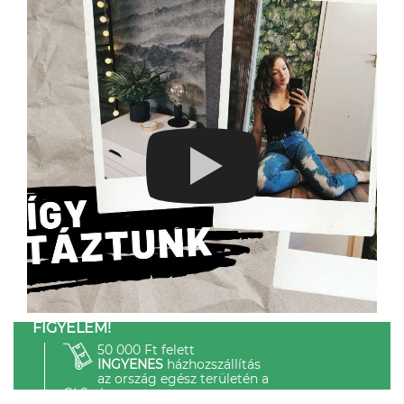
FIGYELEM!
50 000 Ft felett
INGYENES
házhozszállítás
az ország egész területén a
GLS-el.