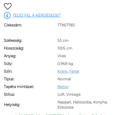
TEDD FEL A KÉRDÉSEDET
Cikkszám:
TT967783
Szélesség:
53 cm
Hosszúság:
1005 cm
Anyag:
Vlies
Súly:
0.968 kg
Szín:
Krém
,
Fehér
Típus:
Normál
Tapéta mintázat:
Beton
Stílus:
Loft, Vintage
Nappali, Hálószoba, Konyha,
Helyiség:
Előszoba