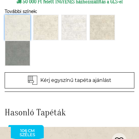
50 000 Ft felett INGYENES házhozszállítás a GLS-el
További színek:
Kérj egyszínű tapéta ajánlást
Hasonló Tapéták
106 CM
SZÉLES