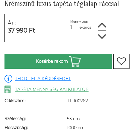
Krémszínű luxus tapéta téglalap ráccsal
Mennyiség:
Ár:
Tekercs
37 990 Ft
Kosárba rakom
TEDD FEL A KÉRDÉSEDET
TAPÉTA MENNYISÉG KALKULÁTOR
Cikkszám:
TT1100262
Szélesség:
53 cm
Hosszúság:
1000 cm