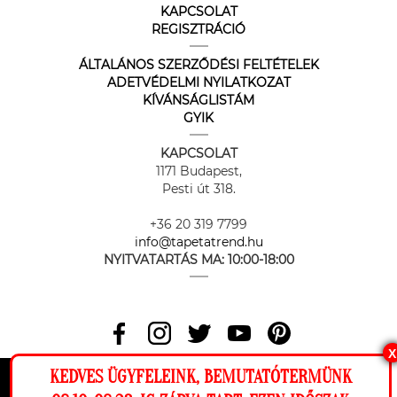
KAPCSOLAT
REGISZTRÁCIÓ
ÁLTALÁNOS SZERZŐDÉSI FELTÉTELEK
ADETVÉDELMI NYILATKOZAT
KÍVÁNSÁGLISTÁM
GYIK
KAPCSOLAT
1171 Budapest,
Pesti út 318.
+36 20 319 7799
info@tapetatrend.hu
NYITVATARTÁS MA:
10:00-18:00
X
KEDVES ÜGYFELEINK, BEMUTATÓTERMÜNK
Az online fizetést a Barion Payment Zrt. biztosítja, MNB engedély
száma: H-EN-I-1064/2013
Ez a weboldal cookie-kat használ, hogy a