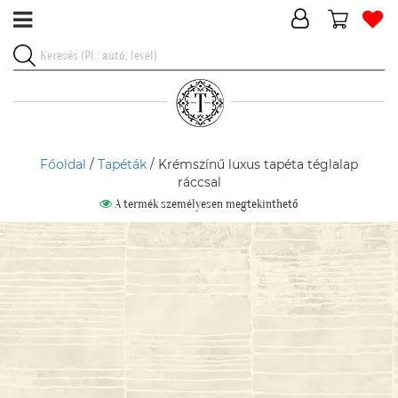
Főoldal
/
Tapéták
/ Krémszínű luxus tapéta téglalap
ráccsal
A termék személyesen megtekinthető