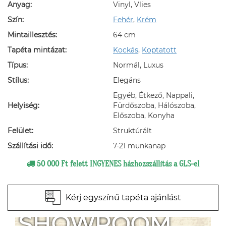
Anyag:
Vinyl, Vlies
Szín:
Fehér
,
Krém
Mintaillesztés:
64 cm
Tapéta mintázat:
Kockás
,
Koptatott
Típus:
Normál, Luxus
Stílus:
Elegáns
Egyéb, Étkező, Nappali,
Helyiség:
Fürdőszoba, Hálószoba,
Előszoba, Konyha
Felület:
Struktúrált
Szállítási idő:
7-21 munkanap
50 000 Ft felett INGYENES házhozszállítás a GLS-el
Kérj egyszínű tapéta ajánlást
SHOWROOM