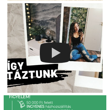
FIGYELEM!
50 000 Ft felett
INGYENES
házhozszállítás