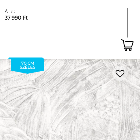
ÁR:
37 990 Ft
70 CM
SZÉLES