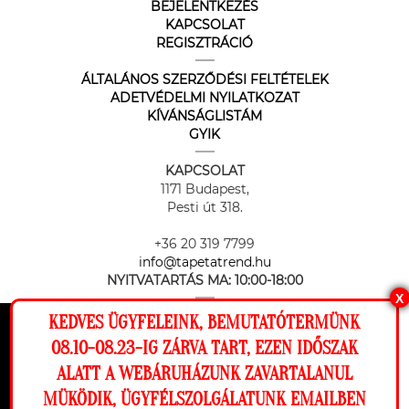
BEJELENTKEZÉS
KAPCSOLAT
REGISZTRÁCIÓ
ÁLTALÁNOS SZERZŐDÉSI FELTÉTELEK
ADETVÉDELMI NYILATKOZAT
KÍVÁNSÁGLISTÁM
GYIK
KAPCSOLAT
1171 Budapest,
Pesti út 318.
+36 20 319 7799
info@tapetatrend.hu
NYITVATARTÁS MA:
10:00-18:00
X
KEDVES ÜGYFELEINK, BEMUTATÓTERMÜNK
Ez a weboldal cookie-kat használ, hogy a
08.10-08.23-IG ZÁRVA TART, EZEN IDŐSZAK
lehető legjobb élményt nyújtsa honlapunkon.
ALATT A WEBÁRUHÁZUNK ZAVARTALANUL
Beállítások
MÜKÖDIK, ÜGYFÉLSZOLGÁLATUNK EMAILBEN
Az online fizetést a Barion Payment Zrt. biztosítja, MNB engedély