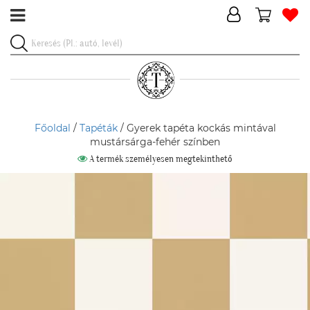
Főoldal
/
Tapéták
/ Gyerek tapéta kockás mintával
mustársárga-fehér színben
A termék személyesen megtekinthető