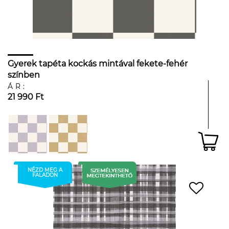
Gyerek tapéta kockás mintával fekete-fehér
színben
ÁR:
21 990 Ft
NÉZD MEG A
FALADON