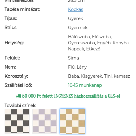
Mintaillesztés:
26.5 cm
Tapéta mintázat:
Kockás
Típus:
Gyerek
Stílus:
Gyermek
Hálószoba, Előszoba,
Helyiség:
Gyerekszoba, Egyéb, Konyha,
Nappali, Étkező
Felület:
Sima
Nem:
Fiú, Lány
Korosztály:
Baba, Kisgyerek, Tini, kamasz
Szállítási idő:
10-15 munkanap
50 000 Ft felett INGYENES házhozszállítás a GLS-el
További színek: